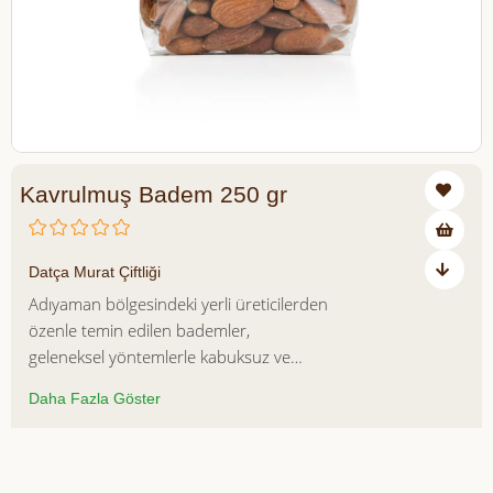
Kavrulmuş Badem 250 gr
₺436,00
Datça Murat Çiftliği
Adıyaman bölgesindeki yerli üreticilerden
özenle temin edilen bademler,
geleneksel yöntemlerle kabuksuz ve
tuzsuz olarak kavrulur. Yüksek protein,
Daha Fazla Göster
sağlıklı yağ ve lif içeriğiyle besleyici bir
atıştırmalık sunan bu özel ürün, katkı
maddesi ve koruyucu içermez. Düşük
Azalt
Artır
ısıda kavrularak doğal aromasını ve