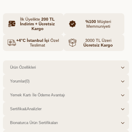
besin değerlerini korur, her lokmasında
lezzet ve sağlık vadeder.
İlk Üyelikte
200 TL
%100
Müşteri
İndirim + Ücretsiz
Memnuniyeti
Kargo
+4°C İstanbul İçi
Özel
3000 TL Üzeri
Teslimat
Ücretsiz Kargo
Ürün Özellikleri
Yorumlar
(0)
Yemek Kartı İle Ödeme Avantajı
Sertifika&Analizler
Bionaturca Ürün Sertifikaları