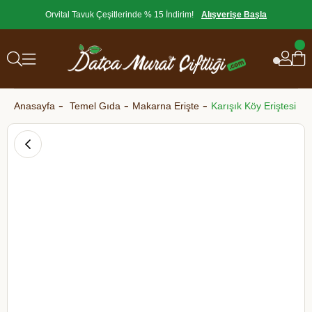
Orvital Tavuk Çeşitlerinde % 15 İndirim!
Alışverişe Başla
Anasayfa
Temel Gıda
Makarna Erişte
Karışık Köy Eriştesi 50