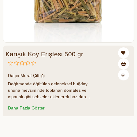
Karışık Köy Eriştesi 500 gr
₺258,00
Datça Murat Çiftliği
Değirmende öğütülen geleneksel buğday
ununa mevsiminde toplanan domates ve
ıspanak gibi sebzeler eklenerek hazırlanan
Datça Murat Çiftliği Karışık Köy Eriştesi,
Daha Fazla Göster
hem renkli görünümü hem de sebzelerden
gelen doğal aromasıyla mutfaklara sağlık
ve lezzet katar. Katkı maddesi ve koruyucu
Azalt
Artır
içermeyen bu erişte, ev yapımı tatları
özleyenler için doğal ve besleyici bir