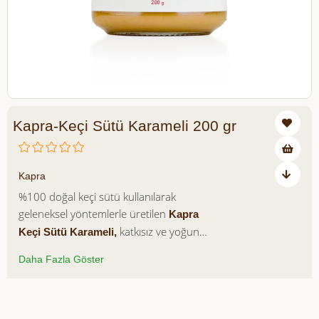
Kapra-Keçi Sütü Karameli 200 gr
₺320,00
Kapra
%100 doğal keçi sütü kullanılarak
geleneksel yöntemlerle üretilen
Kapra
katkısız ve yoğun
Keçi Sütü Karameli,
aromalı yapısıyla benzersiz bir tatlı
Daha Fazla Göster
deneyimi sunar. Rafine şeker, yapay
aroma ve koruyucu içermeyen bu özel
karamel; yumuşak kıvamı, dengeli tatlılığı
Azalt
Artır
ve doğal içeriğiyle hem sağlıklı hem de