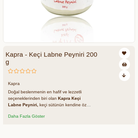
Kapra - Keçi Labne Peyniri 200
g
₺399,00
Kapra
Doğal beslenmenin en hafif ve lezzetli
seçeneklerinden biri olan
Kapra Keçi
Labne Peyniri,
keçi sütünün kendine özgü
aroması ve kremamsı dokusuyla
Daha Fazla Göster
sofralarınıza sağlık ve keyif katıyor.
Katkısız üretim süreciyle hazırlanmış bu
özel peynir, hem kahvaltılarınız hem de
Azalt
Artır
sağlıklı atıştırmalıklarınız için ideal bir