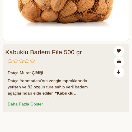
Kabuklu Badem File 500 gr
₺355,00
Datça Murat Çiftliği
Datça Yarımadası’nın zengin topraklarında
yetişen ve 82 özgün türe sahip yerli badem
ağaçlarından elde edilen
“Kabuklu
Badem File”
, en doğal haliyle sofranıza
Daha Fazla Göster
ulaşır. Taze kalmasını sağlayan kabuğu
sayesinde uzun süre dayanıklı olan bu
bademler, tüketilmeden hemen önce
Azalt
Artır
kırılarak lezzetini ve besin değerini en iyi
şekilde korur. Sağlıklı bir yaşamın