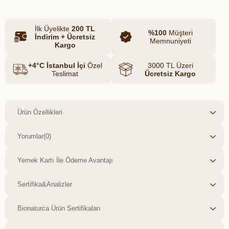
vazgeçilmez doğal atıştırmalıklarından biri
olan kabuklu badem, protein, lif ve sağlıklı
İlk Üyelikte
200 TL
yağlar açısından oldukça zengindir.
%100
Müşteri
İndirim + Ücretsiz
Memnuniyeti
Kargo
+4°C İstanbul İçi
Özel
3000 TL Üzeri
Teslimat
Ücretsiz Kargo
Ürün Özellikleri
Yorumlar
(0)
Yemek Kartı İle Ödeme Avantajı
Sertifika&Analizler
Bionaturca Ürün Sertifikaları