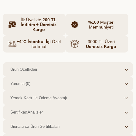
Protein ve lif bakımından zengin yapısıyla
günlük beslenmenin önemli
İlk Üyelikte
200 TL
baklagillerinden biri olan iri nohut, doğal
%100
Müşteri
İndirim + Ücretsiz
Memnuniyeti
ve kaliteli ürün tercih edenler için ideal
Kargo
bir seçenektir.
+4°C İstanbul İçi
Özel
3000 TL Üzeri
Teslimat
Ücretsiz Kargo
Ürün Özellikleri
Yorumlar
(0)
Yemek Kartı İle Ödeme Avantajı
Sertifika&Analizler
Bionaturca Ürün Sertifikaları