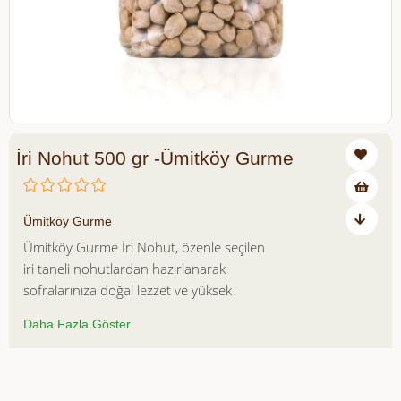
İri Nohut 500 gr -Ümitköy Gurme
₺148,50
Ümitköy Gurme
Ümitköy Gurme İri Nohut, özenle seçilen
iri taneli nohutlardan hazırlanarak
sofralarınıza doğal lezzet ve yüksek
besin değeri sunar. Dolgun yapısı, kolay
Daha Fazla Göster
pişen dokusu ve kendine özgü aroması
sayesinde nohut yemeklerinden
çorbalara, salatalardan humusa kadar
Azalt
Artır
birçok tarifte güvenle kullanılabilir.