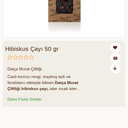
Hibiskus Çayı 50 gr
₺151,00
Datça Murat Çiftliği
Canlı kırmızı rengi, mayhoş tadı ve
ferahlatıcı etkisiyle bilinen
Datça Murat
Çiftliği hibiskus çayı,
ister sıcak ister
soğuk tüketilebilen çok yönlü bir bitki
Daha Fazla Göster
çayıdır. Geleneksel bitki çayı severler için
lezzetli ve antioksidan açısından zengin bir
alternatif sunan hibiskus, doğal yapısıyla
Azalt
Artır
günlük beslenmenize sağlıklı bir dokunuş
katar.