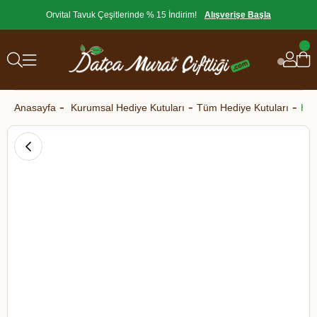
Orvital Tavuk Çeşitlerinde % 15 İndirim!
Alışverişe Başla
Anasayfa
Kurumsal Hediye Kutuları
Tüm Hediye Kutuları
Hed