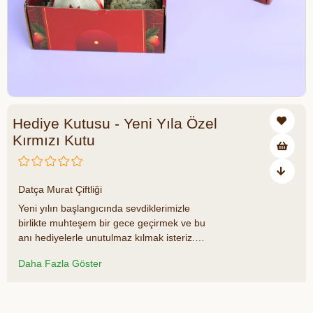
Hediye Kutusu - Yeni Yıla Özel
Kırmızı Kutu
₺530,00
Datça Murat Çiftliği
Yeni yılın başlangıcında sevdiklerimizle
birlikte muhteşem bir gece geçirmek ve bu
anı hediyelerle unutulmaz kılmak isteriz.
Datça Murat Çiftliği ailesi olarak hem
Daha Fazla Göster
sevdiklerinizi hem de ekip arkadaşlarınızı
mutlu edecek lezzet dolu harika kutular
yarattık.
Azalt
Artır