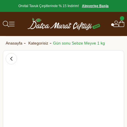
Orvital Tavuk Çeşitlerinde % 15 İndirim!
Alışverişe Başla
Anasayfa
Kategorisiz
Gün sonu Sebze Meyve 1 kg