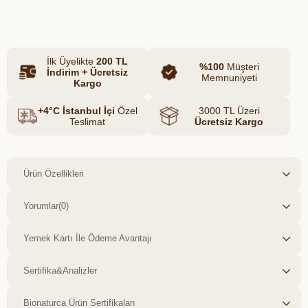
Azalt
Artır
boyu ve pratik pompalı şişesiyle kullanım
kolaylığı sunar. Ferahlatıcı kokusu ise her
kullanımda duyularınızı canlandırır, doğal
İlk Üyelikte
200 TL
içeriğiyle tüm aile bireyleri için ideal bir
%100
Müşteri
İndirim + Ücretsiz
Memnuniyeti
seçimdir.
Kargo
+4°C İstanbul İçi
Özel
3000 TL Üzeri
Teslimat
Ücretsiz Kargo
Ürün Özellikleri
Yorumlar
(0)
Yemek Kartı İle Ödeme Avantajı
Sertifika&Analizler
Bionaturca Ürün Sertifikaları