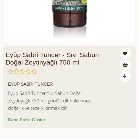
Eyüp Sabri Tuncer - Sıvı Sabun
Doğal Zeytinyağlı 750 ml
₺233,00
EYÜP SABRİ TUNCER
Eyüp Sabri Tuncer Sıvı Sabun Doğal
Zeytinyağlı 750 ml, günlük cilt bakımınıza
doğallık ve tazelik katmak için
tasarlanmıştır. Zeytinyağı içeriği
Daha Fazla Göster
sayesinde cildinizi derinlemesine
temizlerken nemlendirir ve yumuşak bir
dokunuş bırakır. 750 ml'lik ekonomik