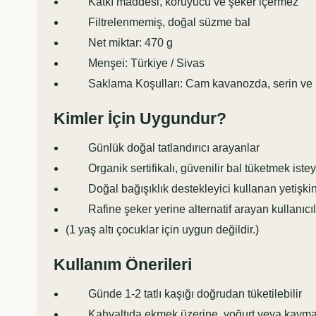
Katkı maddesi, koruyucu ve şeker içermez
Filtrelenmemiş, doğal süzme bal
Net miktar: 470 g
Menşei: Türkiye / Sivas
Saklama Koşulları: Cam kavanozda, serin ve ku
Kimler İçin Uygundur?
Günlük doğal tatlandırıcı arayanlar
Organik sertifikalı, güvenilir bal tüketmek istey
Doğal bağışıklık destekleyici kullanan yetişkin 
Rafine şeker yerine alternatif arayan kullanıcıl
(1 yaş altı çocuklar için uygun değildir.)
Kullanım Önerileri
Günde 1-2 tatlı kaşığı doğrudan tüketilebilir
Kahvaltıda ekmek üzerine, yoğurt veya kaymak ile