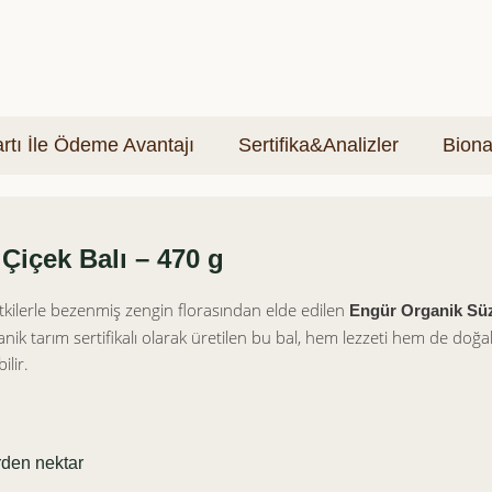
tı İle Ödeme Avantajı
Sertifika&Analizler
Biona
Çiçek Balı – 470 g
itkilerle bezenmiş zengin florasından elde edilen
Engür Organik Süz
ik tarım sertifikalı olarak üretilen bu bal, hem lezzeti hem de doğa
ilir.
den nektar