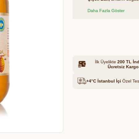
ulaşır. Filtreleme işlemin
Daha Fazla Göster
olarak üretilen bu bal, he
Yoğun aroması ve akışkan 
Et & Tavuk Suyu
tariflerde rahatlıkla kullanıl
Azalt
Artır
İlk Üyelikte
200 TL İnd
Ücretsiz Kargo
+4°C İstanbul İçi
Özel Tes