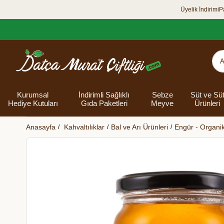
Üyelik İndirimi
P
Kurumsal
İndirimli Sağlıklı
Sebze
Süt ve Sü
Hediye Kutuları
Gıda Paketleri
Meyve
Ürünleri
Anasayfa
Kahvaltılıklar
Bal ve Arı Ürünleri
Engür - Organik
Organik Yumurta
Şarküteri Ürünleri
Zey
Bakliyat
Tüm Hediye
Unlar
Bayram Hediye
Datça Bademi
Yağlar
Süt
Yaz H
Kur
Ek
Kutuları
kutusu
Kut
Banyo 