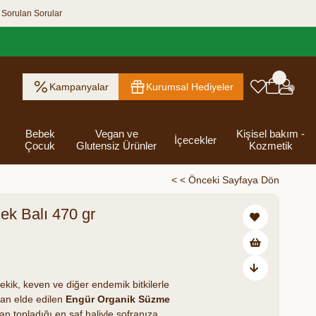
 Sorulan Sorular
Kampanyalar
Kurumsal Hediyeler
Bebek
Vegan ve
Kişisel bakım -
İçecekler
Çocuk
Glutensiz Ürünler
Kozmetik
< < Önceki Sayfaya Dön
ek Balı 470 gr
ık Ezme
Helva & Tahin &
Kahvaltılık
eri
 Kraker
 Olsun
Kefir - Ayran
Salça
Tuzlu
Dijital Hediye
Destekleyici
Tebrik Hediye
Baharatlar
s
Pekmez
Gevrek
 Kutusu
Atıştırmalıklar
Kartları
Gıdalar
Kutusu
0,00
Bakımı
kekik, keven ve diğer endemik bitkilerle
dan elde edilen
Engür Organik Süzme
n topladığı en saf haliyle sofranıza