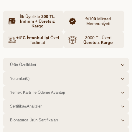
bakımından yoğun olan bu özel içerik,
bağışıklığı desteklemek ve doğal bir enerji
İlk Üyelikte
200 TL
kaynağı olarak kullanılmak üzere tüketilir.
%100
Müşteri
İndirim + Ücretsiz
Memnuniyeti
Kargo
+4°C İstanbul İçi
Özel
3000 TL Üzeri
Teslimat
Ücretsiz Kargo
Ürün Özellikleri
Yorumlar
(0)
Yemek Kartı İle Ödeme Avantajı
Sertifika&Analizler
Bionaturca Ürün Sertifikaları