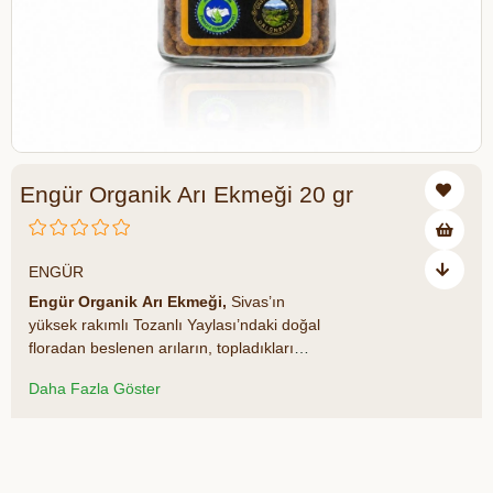
Engür Organik Arı Ekmeği 20 gr
₺180,00
ENGÜR
Engür Organik Arı Ekmeği,
Sivas’ın
yüksek rakımlı Tozanlı Yaylası’ndaki doğal
floradan beslenen arıların, topladıkları
polene kendi enzimlerini ekleyerek
Daha Fazla Göster
oluşturduğu nadir bir arı ürünüdür. Polenin
fermente edilmiş hâli olarak
tanımlanabilecek arı ekmeği, besin değeri
Azalt
Artır
açısından polenden daha zengindir.
Vitamin, mineral, protein ve amino asit