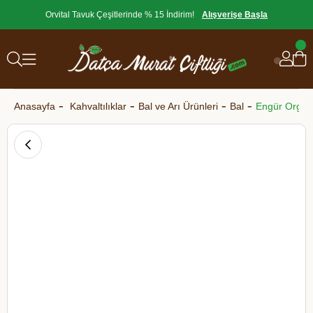
Orvital Tavuk Çeşitlerinde % 15 İndirim!
Alışverişe Başla
Anasayfa
Kahvaltılıklar
Bal ve Arı Ürünleri
Bal
Engür Organi