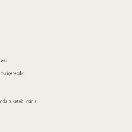
suyu
nü içerebilir.
a tüketebilirsiniz.