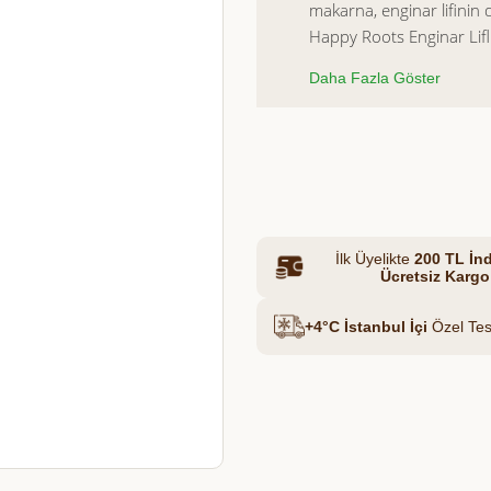
makarna, enginar lifinin d
Happy Roots Enginar Lifli
hem de hafif yapısıyla gün
Et & Tavuk Suyu
Daha Fazla Göster
sunar.
Kesme formu sayesinde so
geleneksel makarna deney
Azalt
Artır
İlk Üyelikte
200 TL İnd
Ücretsiz Kargo
+4°C İstanbul İçi
Özel Tes