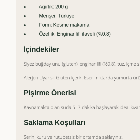
Ağırlık: 200 g
Menşei: Türkiye
Form: Kesme makarna
Özellik: Enginar lifi ilaveli (%0,8)
İçindekiler
Siyez buğday unu (gluten), enginar lifi (%0,8), tuz, içme 
Alerjen Uyarısı: Gluten içerir. Eser miktarda yumurta ürü
Pişirme Önerisi
Kaynamakta olan suda 5–7 dakika haşlayarak ideal kıvamd
Saklama Koşulları
Serin, kuru ve rutubetsiz bir ortamda saklayınız.