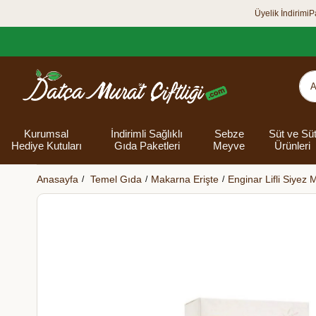
Üyelik İndirimi
P
Kurumsal
İndirimli Sağlıklı
Sebze
Süt ve Sü
Hediye Kutuları
Gıda Paketleri
Meyve
Ürünleri
Anasayfa
Temel Gıda
Makarna Erişte
Enginar Lifli Siyez
Organik Yumurta
Şarküteri Ürünleri
Zey
Bakliyat
Tüm Hediye
Unlar
Bayram Hediye
Datça Bademi
Yağlar
Süt
Yaz H
Kur
Ek
Kutuları
kutusu
Kut
Banyo 