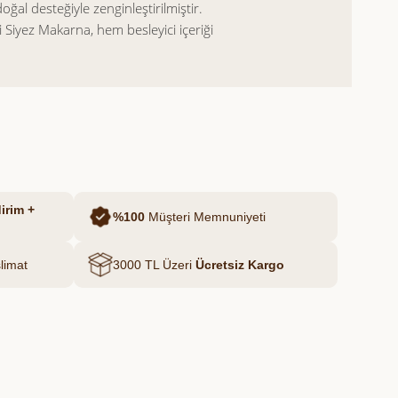
oğal desteğiyle zenginleştirilmiştir.
 Siyez Makarna, hem besleyici içeriği
lük sofralara dengeli bir alternatif
slarla uyumlu bir yapı sağlar ve
imine farklı bir dokunuş katar.
irim +
%100
Müşteri Memnuniyeti
limat
3000 TL Üzeri
Ücretsiz Kargo