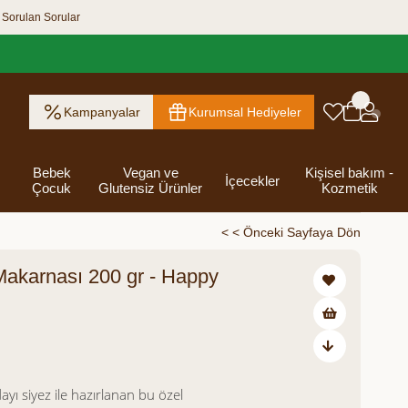
 Sorulan Sorular
Kampanyalar
Kurumsal Hediyeler
Bebek
Vegan ve
Kişisel bakım -
İçecekler
Çocuk
Glutensiz Ürünler
Kozmetik
< < Önceki Sayfaya Dön
 Makarnası 200 gr - Happy
ık Ezme
Helva & Tahin &
Kahvaltılık
eri
 Kraker
 Olsun
Kefir - Ayran
Salça
Tuzlu
Dijital Hediye
Destekleyici
Tebrik Hediye
Baharatlar
s
Pekmez
Gevrek
 Kutusu
Atıştırmalıklar
Kartları
Gıdalar
Kutusu
Bakımı
125,00
ı siyez ile hazırlanan bu özel