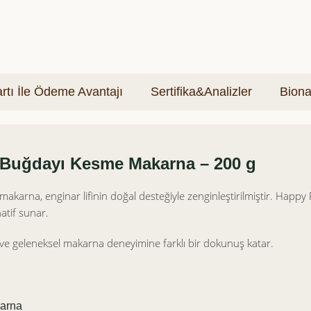
tı İle Ödeme Avantajı
Sertifika&Analizler
Biona
z Buğdayı Kesme Makarna – 200 g
karna, enginar lifinin doğal desteğiyle zenginleştirilmiştir. Happy R
atif sunar.
ve geleneksel makarna deneyimine farklı bir dokunuş katar.
arna