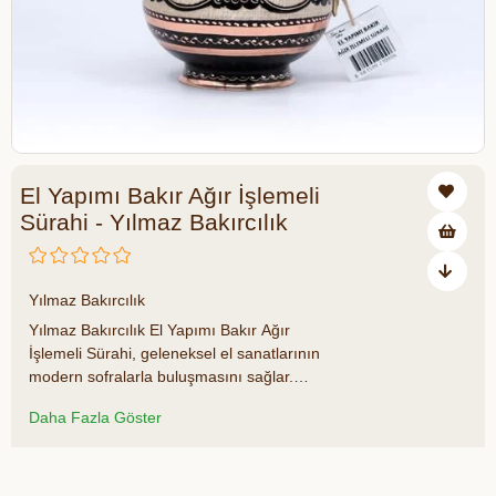
El Yapımı Bakır Ağır İşlemeli
Sürahi - Yılmaz Bakırcılık
₺3.600,00
Yılmaz Bakırcılık
Yılmaz Bakırcılık El Yapımı Bakır Ağır
İşlemeli Sürahi, geleneksel el sanatlarının
modern sofralarla buluşmasını sağlar.
Ustaların özenle işlediği detaylarla
Daha Fazla Göster
süslenen bu sürahi, hem zarif hem de
dayanıklı yapısıyla sofralarınıza estetik
katar. Misafirlerinizi etkileyen ve
Azalt
Artır
sofralarınızı şıklıkla süsleyen bu özel