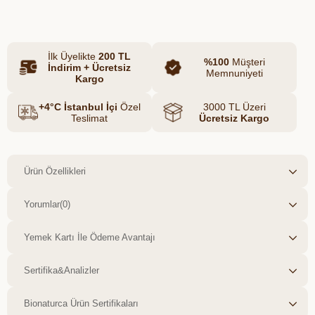
parçayla, her anınızı daha değerli hale
getirin.
İlk Üyelikte
200 TL
%100
Müşteri
İndirim + Ücretsiz
Memnuniyeti
Kargo
+4°C İstanbul İçi
Özel
3000 TL Üzeri
Teslimat
Ücretsiz Kargo
Ürün Özellikleri
Yorumlar
(0)
Yemek Kartı İle Ödeme Avantajı
Sertifika&Analizler
Bionaturca Ürün Sertifikaları