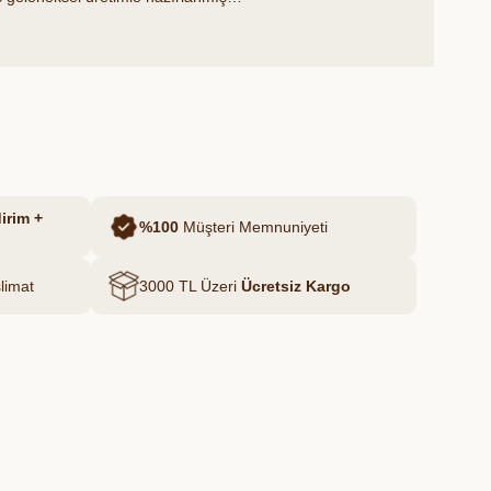
edir. Yerli buğday unu ve doğal
 edilen bu ürün, sofralarınıza hem
at getirir.
irim +
%100
Müşteri Memnuniyeti
limat
3000 TL Üzeri
Ücretsiz Kargo