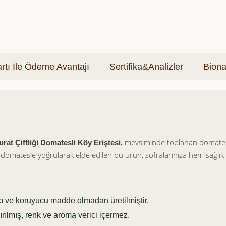
tı İle Ödeme Avantajı
Sertifika&Analizler
Biona
mevsiminde toplanan domatesle
rat Çiftliği Domatesli Köy Eriştesi,
l domatesle yoğrularak elde edilen bu ürün, sofralarınıza hem sağlık h
ı ve koruyucu madde olmadan üretilmiştir.
rılmış, renk ve aroma verici içermez.