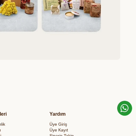
leri
Yardım
lik
Üye Giriş
ı
Üye Kayıt
i
Sipariş Takip