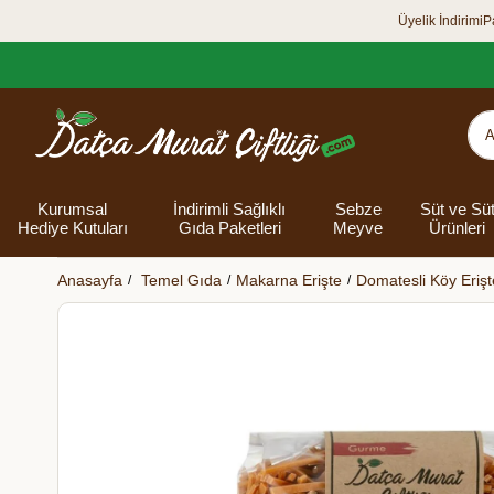
Üyelik İndirimi
P
Kurumsal
İndirimli Sağlıklı
Sebze
Süt ve Sü
Hediye Kutuları
Gıda Paketleri
Meyve
Ürünleri
Anasayfa
Temel Gıda
Makarna Erişte
Domatesli Köy Erişt
Organik Yumurta
Şarküteri Ürünleri
Zey
Bakliyat
Tüm Hediye
Unlar
Bayram Hediye
Datça Bademi
Yağlar
Süt
Yaz H
Kur
Ek
Kutuları
kutusu
Kut
Banyo 