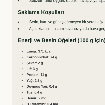
Sebzeli Tarife Uygun: Kabak, havuç veya ıspanak
Saklama Koşulları
Serin, kuru ve güneş görmeyen bir yerde ağzı k
Açıldıktan sonra cam kavanoz ya da hava geçir
Enerji ve Besin Öğeleri (100 g için
• Enerji: 371 kcal
• Karbonhidrat: 74 g
• Şeker: 2 g
• Lif: 3 g
• Protein: 11 g
• Yağ: 2,5 g
• Doymuş Yağ: 0,4 g
• Tuz: 0,4 g
• Demir: 2 mg
• B1 Vitamini: 0,4 mg