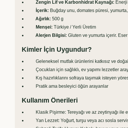
Zengin Lif ve Karbonhidrat Kaynağı:
Enerji 
İçerik:
Buğday unu, domates püresi, yumurta, 
Ağırlık:
500 g
Menşei:
Türkiye / Yerli Üretim
Alerjen Bilgisi:
Gluten ve yumurta içerir. Eser m
Kimler İçin Uygundur?
Geleneksel mutfak ürünlerini katkısız ve doğal h
Çocukları için sağlıklı, ev yapımı lezzetler ar
Kış hazırlıklarını sofraya taşımak isteyen yörese
Pratik ama besleyici öğün arayanlar
Kullanım Önerileri
Klasik Pişirme: Tereyağı ve az zeytinyağı ile eri
Yan Lezzet: Yoğurt, turşu veya acı sosla servis e