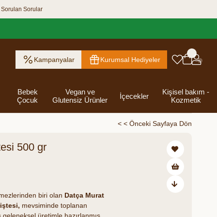
 Sorulan Sorular
Kampanyalar
Kurumsal Hediyeler
Bebek
Vegan ve
Kişisel bakım -
İçecekler
Çocuk
Glutensiz Ürünler
Kozmetik
< < Önceki Sayfaya Dön
esi 500 gr
ık Ezme
Helva & Tahin &
Kahvaltılık
eri
 Kraker
 Olsun
Kefir - Ayran
Salça
Tuzlu
Dijital Hediye
Destekleyici
Tebrik Hediye
Baharatlar
s
Pekmez
Gevrek
 Kutusu
Atıştırmalıklar
Kartları
Gıdalar
Kutusu
₺258,00
Bakımı
mezlerinden biri olan
Datça Murat
iştesi,
mevsiminde toplanan
ş geleneksel üretimle hazırlanmış