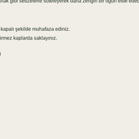
 gibi sebzelerle soteleyerek daha zengin bir öğün elde edebil
apalı şekilde muhafaza ediniz.
mez kaplarda saklayınız.
)