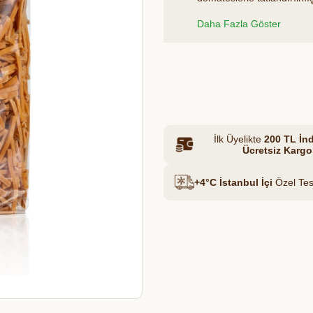
katkısız ve doğal bir erişt
Daha Fazla Göster
domatesle yoğrularak elde
sağlık hem de nostaljik bir t
Et & Tavuk Suyu
Azalt
Artır
İlk Üyelikte
200 TL İnd
Ücretsiz Kargo
+4°C İstanbul İçi
Özel Tes