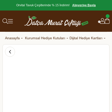
Orvital Tavuk Çeşitlerinde % 15 İndirim!
Alışverişe Başla
Anasayfa
Kurumsal Hediye Kutuları
Dijital Hediye Kartları
Dat