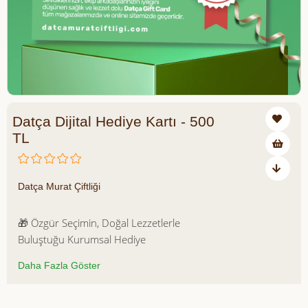
Datça Dijital Hediye Kartı - 500
TL
₺500,00
Datça Murat Çiftliği
🎁 Özgür Seçimin, Doğal Lezzetlerle
Buluştuğu Kurumsal Hediye
Datça Murat Çiftliği Digital Hediye
Daha Fazla Göster
çalışanlarınıza, iş ortaklarınıza veya
Kartı,
müşterilerinize doğallıkla özgür seçim
şansı sunmanın en kolay ve şık yoludur.