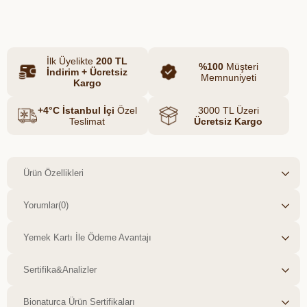
Azalt
Artır
500 TL değerindeki bu dijital hediye,
Datça'dan Anadoluya uzanan doğal,
katkısız ve yerli üretim ürünlerin keyfini
İlk Üyelikte
200 TL
çıkarmak isteyen herkes için idealdir.
%100
Müşteri
İndirim + Ücretsiz
Memnuniyeti
Kargo
+4°C İstanbul İçi
Özel
3000 TL Üzeri
Teslimat
Ücretsiz Kargo
Ürün Özellikleri
Yorumlar
(0)
Yemek Kartı İle Ödeme Avantajı
Sertifika&Analizler
Bionaturca Ürün Sertifikaları