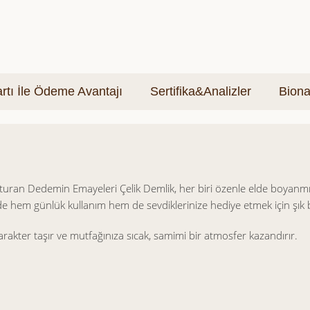
tı İle Ödeme Avantajı
Sertifika&Analizler
Biona
uşturan Dedemin Emayeleri Çelik Demlik, her biri özenle elde boyanmış
nde hem günlük kullanım hem de sevdiklerinize hediye etmek için şık 
akter taşır ve mutfağınıza sıcak, samimi bir atmosfer kazandırır.