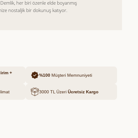
Demlik, her biri özenle elde boyanmış
nize nostaljik bir dokunuş katıyor.
e zarif görünümü sayesinde hem günlük
inize hediye etmek için şık bir tercih
esinde her ürün kendine özgü karakter
k, samimi bir atmosfer kazandırır.
irim +
%100
Müşteri Memnuniyeti
limat
3000 TL Üzeri
Ücretsiz Kargo