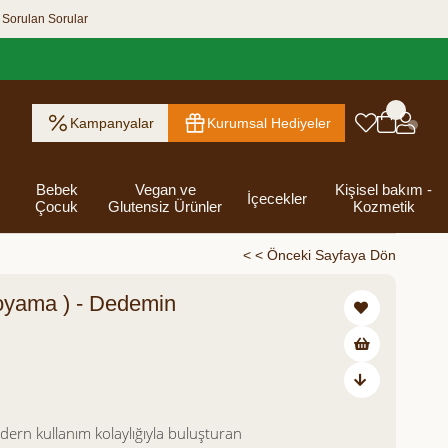
 Sorulan Sorular
Kampanyalar
Kurumsal Hediyeler
Bebek
Vegan ve
Kişisel bakım -
İçecekler
Çocuk
Glutensiz Ürünler
Kozmetik
< < Önceki Sayfaya Dön
Boyama ) - Dedemin
ık Ezme
Helva & Tahin &
Kahvaltılık
eri
 Kraker
 Olsun
Kefir - Ayran
Salça
Tuzlu
Dijital Hediye
Destekleyici
Tebrik Hediye
Baharatlar
s
Pekmez
Gevrek
 Kutusu
Atıştırmalıklar
Kartları
Gıdalar
Kutusu
Bakımı
₺2.589,00
odern kullanım kolaylığıyla buluşturan