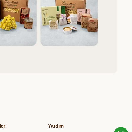
leri
Yardım