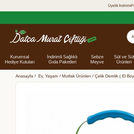
Üyelik İndirimi
P
Kurumsal
İndirimli Sağlıklı
Sebze
Süt ve Sü
Hediye Kutuları
Gıda Paketleri
Meyve
Ürünleri
Anasayfa
Ev, Yaşam
Mutfak Ürünleri
Çelik Demlik ( El B
Organik Yumurta
Şarküteri Ürünleri
Zey
Bakliyat
Tüm Hediye
Unlar
Bayram Hediye
Datça Bademi
Yağlar
Süt
Yaz H
Kur
Ek
Kutuları
kutusu
Kut
Banyo 