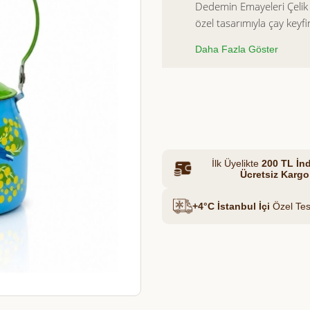
Dedemin Emayeleri Çelik 
özel tasarımıyla çay keyfi
Dayanıklı çelik yapısı v
Et & Tavuk Suyu
Daha Fazla Göster
kullanım hem de sevdikler
sunuyor.
El boyama detayları say
Azalt
Artır
taşır ve mutfağınıza sıca
İlk Üyelikte
200 TL İnd
Ücretsiz Kargo
+4°C İstanbul İçi
Özel Tes