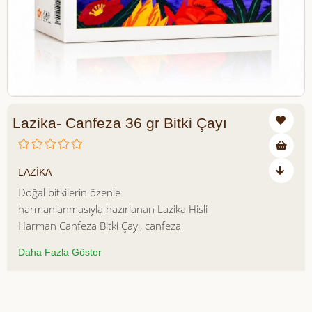
Lazika- Canfeza 36 gr Bitki Çayı
₺120,00
LAZİKA
Doğal bitkilerin özenle
harmanlanmasıyla hazırlanan Lazika Hisli
Harman Canfeza Bitki Çayı, canfeza
bitkisinin kendine özgü aromasıyla
Daha Fazla Göster
zenginleşen özel bir bitki çayıdır.
Doğadan gelen bitkisel lezzetleri bir
araya getiren bu harman, günün her
Azalt
Artır
saatinde keyifle tüketilebilecek aromatik