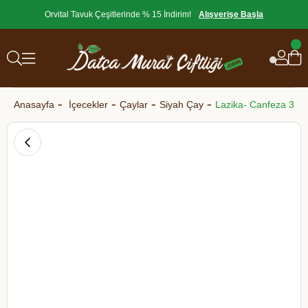
Orvital Tavuk Çeşitlerinde % 15 İndirim!
Alışverişe Başla
Anasayfa
İçecekler
Çaylar
Siyah Çay
Lazika- Canfeza 36 gr