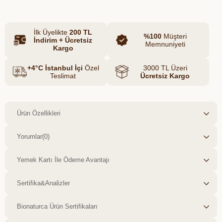
ve ferah bir içim sunar.
Canfeza bitkisinin karakteristik
İlk Üyelikte
200 TL
aromasıyla hazırlanan bu çay, sıcak bir
%100
Müşteri
İndirim + Ücretsiz
Memnuniyeti
içecek eşliğinde kısa bir mola vermek
Kargo
isteyenler için ideal bir seçenektir.
+4°C İstanbul İçi
Özel
3000 TL Üzeri
Dengeli bitki karışımı sayesinde her
Teslimat
Ücretsiz Kargo
fincanda doğadan gelen doğal ve hoş
bir lezzet deneyimi yaşatır.
Ürün Özellikleri
Yorumlar
(0)
Yemek Kartı İle Ödeme Avantajı
Sertifika&Analizler
Bionaturca Ürün Sertifikaları