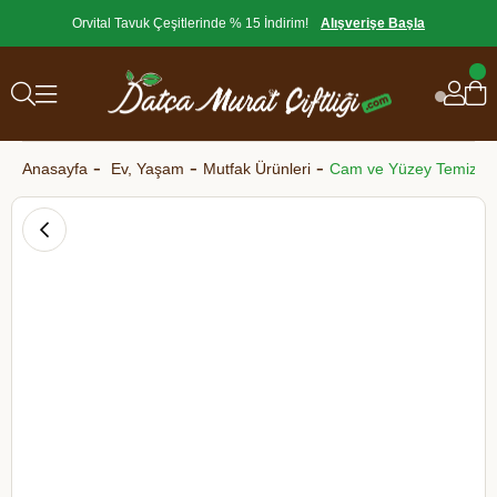
Orvital Tavuk Çeşitlerinde % 15 İndirim!
Alışverişe Başla
Anasayfa
Ev, Yaşam
Mutfak Ürünleri
Cam ve Yüzey Temizleyi