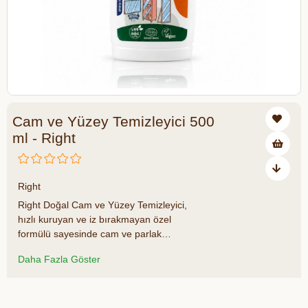
Cam ve Yüzey Temizleyici 500
ml - Right
₺220,00
Right
Right Doğal Cam ve Yüzey Temizleyici,
hızlı kuruyan ve iz bırakmayan özel
formülü sayesinde cam ve parlak
yüzeylerde etkili temizlik sağlar. Cam,
Daha Fazla Göster
ayna, çalışma masası, ahşap mobilya, TV
ünitesi, vazo ve avize gibi birçok farklı
yüzeyde güvenle kullanılabilir. Doğal içerik
Azalt
Artır
yaklaşımıyla geliştirilen formülü; fosfat,