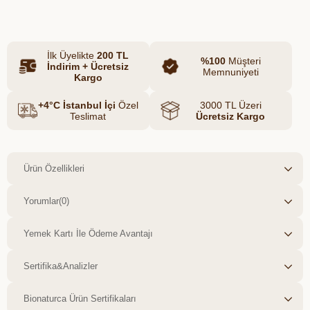
sülfat, formaldehit, çamaşır suyu, SLES,
alerjen esanslar ve paraben içermez.
Dermatolojik olarak test edilmiş yapısıyla
İlk Üyelikte
200 TL
ciltte tahrişe neden olmaz, elleri kurutmaz
%100
Müşteri
İndirim + Ücretsiz
ve günlük kullanıma uygundur.
Memnuniyeti
Kargo
+4°C İstanbul İçi
Özel
3000 TL Üzeri
Teslimat
Ücretsiz Kargo
Ürün Özellikleri
Yorumlar
(0)
Yemek Kartı İle Ödeme Avantajı
Sertifika&Analizler
Bionaturca Ürün Sertifikaları