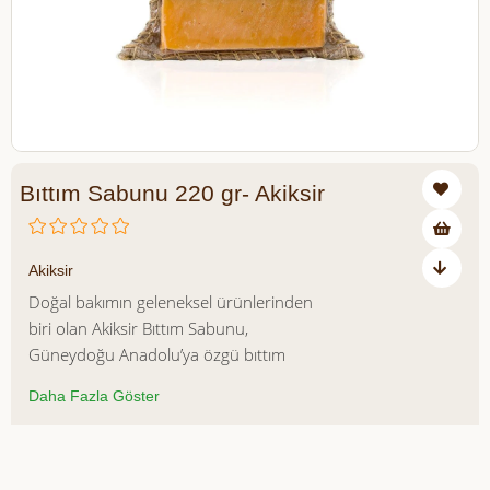
Bıttım Sabunu 220 gr- Akiksir
₺225,00
Akiksir
Doğal bakımın geleneksel ürünlerinden
biri olan Akiksir Bıttım Sabunu,
Güneydoğu Anadolu’ya özgü bıttım
bitkisinin değerli yağlarıyla hazırlanmıştır.
Daha Fazla Göster
Yüzyıllardır doğal bakım rutinlerinde
kullanılan bıttım yağı, cildi nazikçe
temizlerken aynı zamanda besleyici ve
Azalt
Artır
dengeleyici özellikleriyle öne çıkar.