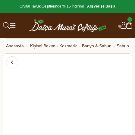
Orvital Tavuk Çeşitlerinde % 15 İndirim!
Alışverişe Başla
Anasayfa
Kişisel Bakım - Kozmetik
Banyo & Sabun
Sabun