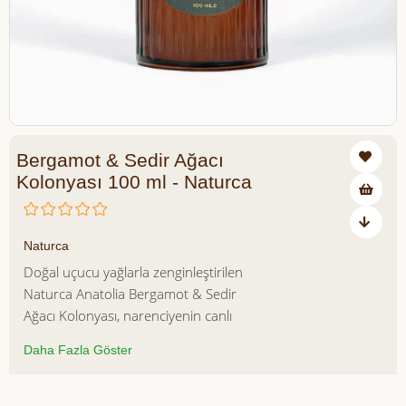
Bergamot & Sedir Ağacı
Kolonyası 100 ml - Naturca
₺590,00
Naturca
Doğal uçucu yağlarla zenginleştirilen
Naturca Anatolia Bergamot & Sedir
Ağacı Kolonyası, narenciyenin canlı
ferahlığını odunsu notaların zarif
Daha Fazla Göster
derinliğiyle buluşturur. Bergamot,
portakal ve limonun enerjik açılışı; sedir
ağacı, vetiver ve sandal ağacının dengeli