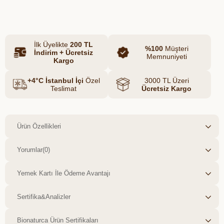
Azalt
Artır
karakteriyle tamamlanır.
Unisex yapısıyla hem kadın hem erkek
kullanıcılar için ideal olan bu özel
İlk Üyelikte
200 TL
kolonya, özellikle günlük kullanımda
%100
Müşteri
İndirim + Ücretsiz
Memnuniyeti
ferah ve dengeli bir koku deneyimi
Kargo
sunar. Alkol bazlı formülü sayesinde
+4°C İstanbul İçi
Özel
3000 TL Üzeri
hızla kurur, ciltte hafif ve temiz bir his
Teslimat
Ücretsiz Kargo
bırakır.
Ürün Özellikleri
Yorumlar
(0)
Yemek Kartı İle Ödeme Avantajı
Sertifika&Analizler
Bionaturca Ürün Sertifikaları