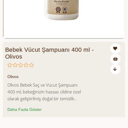
Bebek Vücut Şampuanı 400 ml -
Olivos
₺295,00
Olivos
Olivos Bebek Saç ve Vücut Şampuanı
400 ml, bebeğinizin hassas cildine özel
olarak geliştirilmiş doğal bir temizlik
sunar. Edremit'in saf zeytinyağları ile
Daha Fazla Göster
zenginleştirilmiş bu şampuan, doğal
papatya ve lavanta özleriyle bebeğinizin
cildini yatıştırır ve rahatlatır. Paraben,
Azalt
Artır