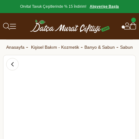
Orvital Tavuk Çeşitlerinde % 15 İndirim!
Alışverişe Başla
Anasayfa
Kişisel Bakım - Kozmetik
Banyo & Sabun
Sabun