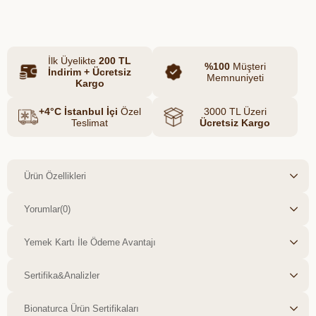
SLS ve alkol gibi zararlı kimyasallar
içermeyen formülü, bebeğinizin cildini
tahriş etmeden nazikçe temizler ve
İlk Üyelikte
200 TL
nemlendirir. Olivos Bebek Saç ve Vücut
%100
Müşteri
İndirim + Ücretsiz
Memnuniyeti
Şampuanı, banyo zamanını keyifli ve
Kargo
güvenli hale getirir.
+4°C İstanbul İçi
Özel
3000 TL Üzeri
Teslimat
Ücretsiz Kargo
Ürün Özellikleri
Yorumlar
(0)
Yemek Kartı İle Ödeme Avantajı
Sertifika&Analizler
Bionaturca Ürün Sertifikaları