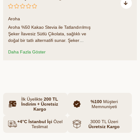
₺319,00
Aroha
Aroha %50 Kakao Stevia ile Tatlandırılmış
Şeker İlavesiz Sütlü Çikolata, sağlıklı ve
doğal bir tatlı alternatifi sunar. Şeker
ilavesiz bu çikolata, stevia ile tatlandırılarak
Daha Fazla Göster
tatlı isteğinizi sağlıklı bir şekilde karşılar.
%50 kakao oranıyla yoğun ve doyurucu bir
lezzet sunan bu çikolata, yapay tatlandırıcı
Azalt
Artır
ve katkı maddesi içermez. Aroha'nın özel
tarifiyle hazırlanan bu çikolatayı hem
atıştırmalık olarak hem de tatlı
tariflerinizde güvenle kullanabilirsiniz.
İlk Üyelikte
200 TL
%100
Müşteri
İndirim + Ücretsiz
Memnuniyeti
Kargo
+4°C İstanbul İçi
Özel
3000 TL Üzeri
Teslimat
Ücretsiz Kargo