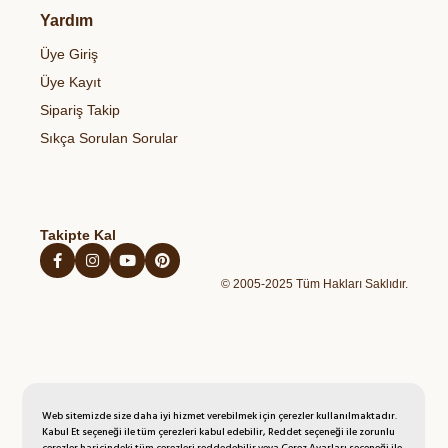
Bize Ulaşın
Gizlilik & Güvenlik
Organik Bakliyatlar
Yardım
Temel Gıdalar
Gıdalardaki Pestisitler ve Sağlık Riskleri
Çerez Politikası
Organik Zeytinyağı
Sağlıklı Atıştırmalıklar
Üye Giriş
Blog
Açık Rıza Metni
Organik Bal
Kahvaltılıklar
Üye Kayıt
Kişisel Verilerin Korunması Politikası
Organik Yumurta
Hazır Unlu Mamulleri
Sipariş Takip
İptal İade Şartları
Organik Sebzeler
Sıkça Sorulan Sorular
Mesafeli Satış Sözleşmesi
Organik Taze Meyveler
Takipte Kal
© 2005-2025 Tüm Hakları Saklıdır.
Web sitemizde size daha iyi hizmet verebilmek için çerezler kullanılmaktadır.
Kabul Et seçeneği ile tüm çerezleri kabul edebilir, Reddet seçeneği ile zorunlu
çerezler haricindeki tüm çerezleri reddedebilir veya Çerez Ayarları seçeneği ile