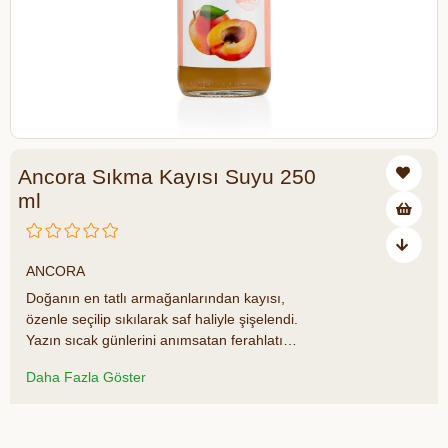
Ancora Sıkma Kayısı Suyu 250
ml
₺49,00
ANCORA
Doğanın en tatlı armağanlarından kayısı,
özenle seçilip sıkılarak saf haliyle şişelendi.
Yazın sıcak günlerini anımsatan ferahlatıcı
tadıyla günün her anında içinizi serinletir.
Daha Fazla Göster
Katkısız, koruyucusuz ve tamamen doğal
içeriğiyle sağlıklı bir seçimdir.
Azalt
Artır