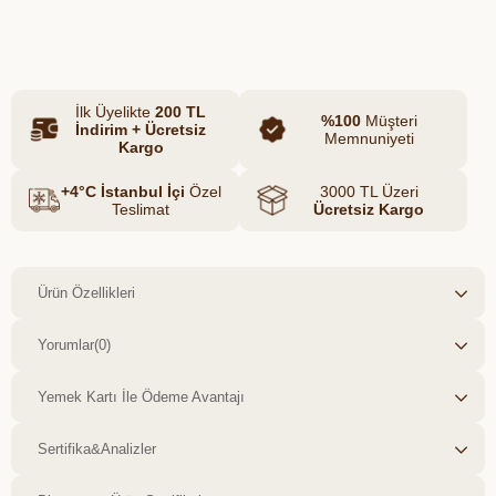
Azalt
yormayan bir lezzet sunarken,
Artır
kavrulmuş fıstık parçaları her lokmada
zengin bir tat deneyimi yaratır. Katkısız
içeriği ve el yapımı formuyla, rafine bir
İlk Üyelikte
200 TL
tatlı molası arayanlar için ideal bir
%100
Müşteri
İndirim + Ücretsiz
Memnuniyeti
seçimdir.
Kargo
+4°C İstanbul İçi
Özel
3000 TL Üzeri
Teslimat
Ücretsiz Kargo
Ürün Özellikleri
Yorumlar
(0)
Yemek Kartı İle Ödeme Avantajı
Sertifika&Analizler