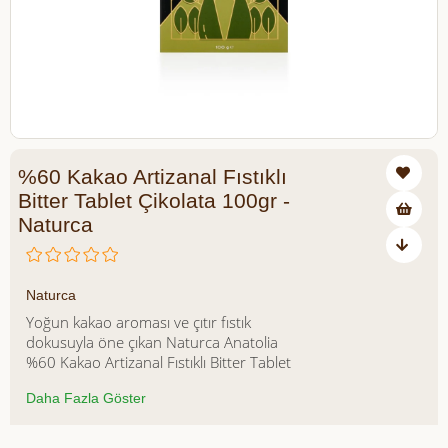
%60 Kakao Artizanal Fıstıklı
Bitter Tablet Çikolata 100gr -
Naturca
₺440,00
Naturca
Yoğun kakao aroması ve çıtır fıstık
dokusuyla öne çıkan Naturca Anatolia
%60 Kakao Artizanal Fıstıklı Bitter Tablet
Çikolata, bitter çikolatanın dengeli
Daha Fazla Göster
karakterini doğal içeriklerle buluşturur.
%60 kakao oranı sayesinde güçlü ama