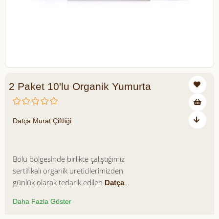
2 Paket 10'lu Organik Yumurta
Datça Murat Çiftliği
₺294,40
₺368,00
₺73,60 tasarruf ediyorsunuz
Bolu bölgesinde birlikte çalıştığımız
sertifikalı organik üreticilerimizden
günlük olarak tedarik edilen
Datça
Murat Çiftliği Organik
Daha Fazla Göster
açık alanda gezen, doğal
Yumurtamız;