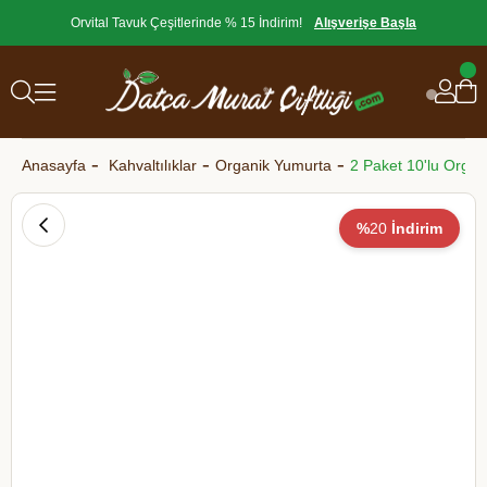
Orvital Tavuk Çeşitlerinde % 15 İndirim!
Alışverişe Başla
Anasayfa
Kahvaltılıklar
Organik Yumurta
2 Paket 10'lu Orga
%
20
İndirim