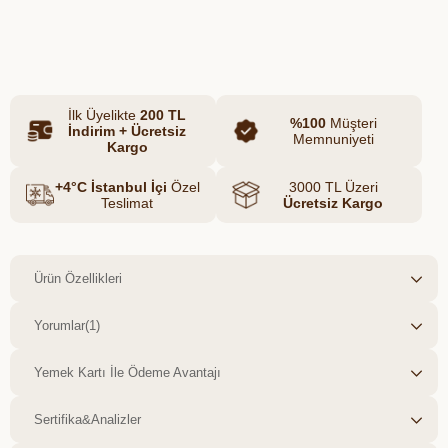
yemlerle beslenen tavuklardan elde
edilir. Sofralarına güvenle
Azalt
Artır
taşıyabileceğiniz bu yumurtalar, katkısız,
ilaçsız ve doğaya saygılı üretimin sağlıklı
sonucudur.
İlk Üyelikte
200 TL
%100
Müşteri
İndirim + Ücretsiz
Memnuniyeti
Kargo
+4°C İstanbul İçi
Özel
3000 TL Üzeri
Teslimat
Ücretsiz Kargo
Ürün Özellikleri
Yorumlar
(1)
Yemek Kartı İle Ödeme Avantajı
Sertifika&Analizler