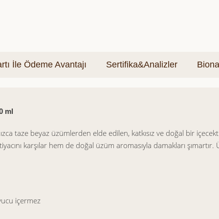
tı İle Ödeme Avantajı
Sertifika&Analizler
Biona
0 ml
ızca taze beyaz üzümlerden elde edilen, katkısız ve doğal bir içecekt
ı ihtiyacını karşılar hem de doğal üzüm aromasıyla damakları şımartır
yucu içermez