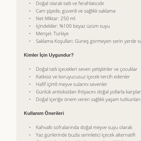
• Doğal olarak tatlı ve ferahlatıcıdır
• Cam şişede, güvenli ve sağlıklı saklama
• Net Miktar: 250 ml
• İçindekiler: %100 beyaz üzüm suyu
• Menşei: Türkiye
• Saklama Koşulları: Güneş görmeyen serin yerde sakla
Kimler İçin Uygundur?
• Doğal tatlı içecekleri seven yetişkinler ve çocuklar
• Katkısız ve koruyucusuz içecek tercih edenler
• Hafif içimli meyve sularını sevenler
• Günlük antioksidan ihtiyacını doğal yollarla karşıla
• Doğal içeriğe önem veren sağlıklı yaşam tutkunları
Kullanım Önerileri
• Kahvaltı sofralarında doğal meyve suyu olarak
• Yaz günlerinde buzla serinletici içecek alternatifi