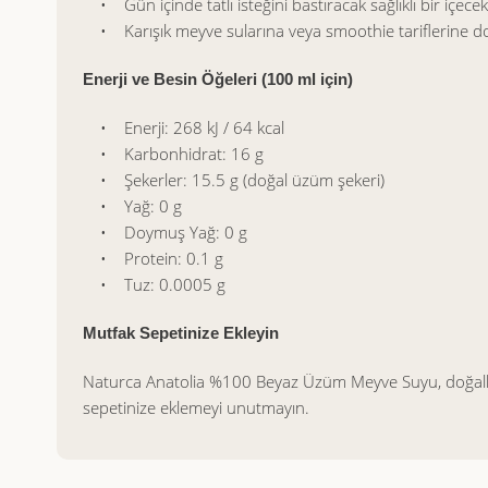
• Gün içinde tatlı isteğini bastıracak sağlıklı bir içecek
• Karışık meyve sularına veya smoothie tariflerine doğ
Enerji ve Besin Öğeleri (100 ml için)
• Enerji: 268 kJ / 64 kcal
• Karbonhidrat: 16 g
• Şekerler: 15.5 g (doğal üzüm şekeri)
• Yağ: 0 g
• Doymuş Yağ: 0 g
• Protein: 0.1 g
• Tuz: 0.0005 g
Mutfak Sepetinize Ekleyin
Naturca Anatolia %100 Beyaz Üzüm Meyve Suyu, doğallığı v
sepetinize eklemeyi unutmayın.