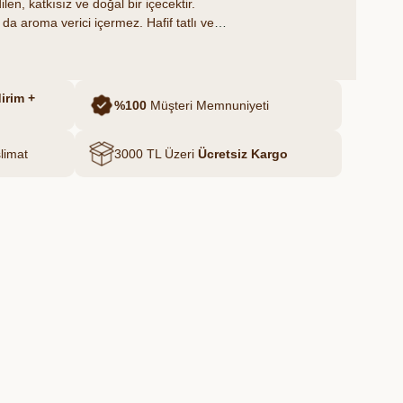
en, katkısız ve doğal bir içecektir.
da aroma verici içermez. Hafif tatlı ve
 hem günlük sıvı ihtiyacını karşılar hem
 damakları şımartır. Üzümün doğal
leşen bu içecek, her yudumda doğanın
ar.
irim +
%100
Müşteri Memnuniyeti
limat
3000 TL Üzeri
Ücretsiz Kargo