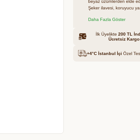
beyaz üzümlerden elde edil
Şeker ilavesi, koruyucu ya 
serinletici içimi sayesinde
Et & Tavuk Suyu
Daha Fazla Göster
de doğal üzüm aromasıyla
antioksidanlarıyla zengin
kendine has zarafetini sun
İlk Üyelikte
200 TL İnd
Ücretsiz Kargo
+4°C İstanbul İçi
Özel Tes