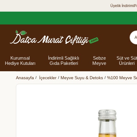
Üyelik İndirimi
P
Kurumsal
İndirimli Sağlıklı
Sebze
Süt ve Sü
Hediye Kutuları
Gıda Paketleri
Meyve
Ürünleri
Anasayfa
İçecekler
Meyve Suyu & Detoks
%100 Meyve Su
Organik Yumurta
Şarküteri Ürünleri
Zey
Bakliyat
Tüm Hediye
Unlar
Bayram Hediye
Datça Bademi
Yağlar
Süt
Yaz H
Kur
Ek
Kutuları
kutusu
Kut
Banyo 