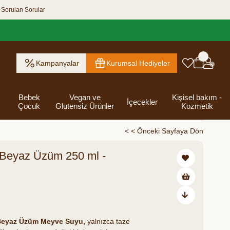
 Sorulan Sorular
Kampanyalar
Kurumsal Hediyeler
Bebek
Vegan ve
Kişisel bakım -
İçecekler
Çocuk
Glutensiz Ürünler
Kozmetik
< < Önceki Sayfaya Dön
Beyaz Üzüm 250 ml -
ık Ezme
Helva & Tahin &
Kahvaltılık
eri
 Kraker
 Olsun
Kefir - Ayran
Salça
Tuzlu
Dijital Hediye
Destekleyici
Tebrik Hediye
Baharatlar
s
Pekmez
Gevrek
 Kutusu
Atıştırmalıklar
Kartları
Gıdalar
Kutusu
Bakımı
Beyaz Üzüm Meyve Suyu,
yalnızca taze