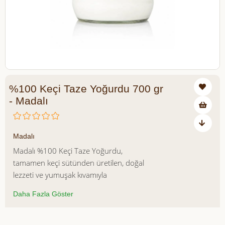
%100 Keçi Taze Yoğurdu 700 gr
- Madalı
₺490,00
Madalı
Madalı %100 Keçi Taze Yoğurdu,
tamamen keçi sütünden üretilen, doğal
lezzeti ve yumuşak kıvamıyla
sofralarınıza sağlıklı bir alternatif sunar.
Daha Fazla Göster
Geleneksel yoğurt mayalama yöntemiyle
hazırlanan bu özel yoğurt, katkı maddesi
içermeyen doğal yapısıyla günlük