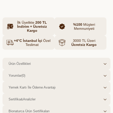
Azalt
Artır
tüketime uygundur.
Keçi sütünün kendine özgü aroması,
doğal besin değeri ve zengin içeriğiyle
İlk Üyelikte
200 TL
hazırlanan Madalı %100 Keçi Taze
%100
Müşteri
İndirim + Ücretsiz
Memnuniyeti
Yoğurdu; kahvaltılarda, ara öğünlerde ve
Kargo
yemeklerin yanında keyifle tüketilebilir.
+4°C İstanbul İçi
Özel
3000 TL Üzeri
Teslimat
Ücretsiz Kargo
Ürün Özellikleri
Yorumlar
(0)
Yemek Kartı İle Ödeme Avantajı
Sertifika&Analizler
Bionaturca Ürün Sertifikaları