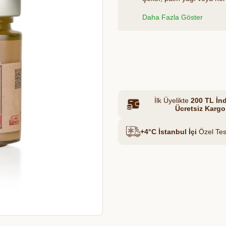
sağlıklı alternatif, doğal
Daha Fazla Göster
kahvaltılarda hem de ara öğ
Et & Tavuk Suyu
Azalt
Artır
İlk Üyelikte
200 TL İnd
Ücretsiz Kargo
+4°C İstanbul İçi
Özel Tes