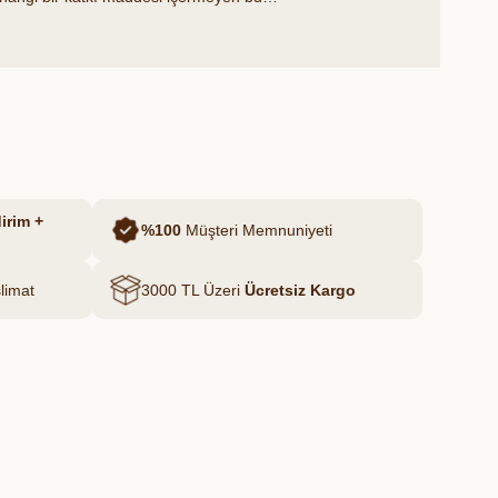
 kıvamı ve yoğun fındık aromasıyla hem
ünlerde keyifle tüketilebilir.
irim +
%100
Müşteri Memnuniyeti
limat
3000 TL Üzeri
Ücretsiz Kargo