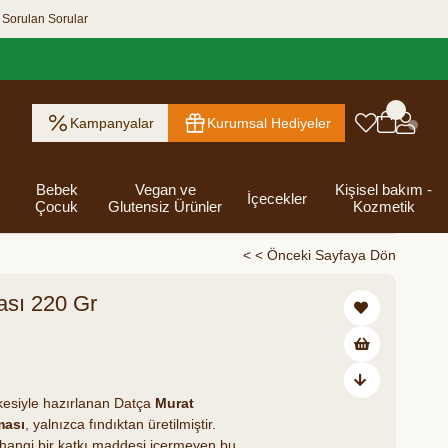
 Sorulan Sorular
Kampanyalar
Kurumsal Hediyeler
Bebek
Vegan ve
Kişisel bakım -
İçecekler
Çocuk
Glutensiz Ürünler
Kozmetik
< < Önceki Sayfaya Dön
ası 220 Gr
ık Ezme
Helva & Tahin &
Kahvaltılık
eri
 Kraker
 Olsun
Kefir - Ayran
Salça
Tuzlu
Dijital Hediye
Destekleyici
Tebrik Hediye
Baharatlar
s
Pekmez
Gevrek
 Kutusu
Atıştırmalıklar
Kartları
Gıdalar
Kutusu
₺408,00
Bakımı
lkesiyle hazırlanan Datça
Murat
ması
, yalnızca fındıktan üretilmiştir.
hangi bir katkı maddesi içermeyen bu