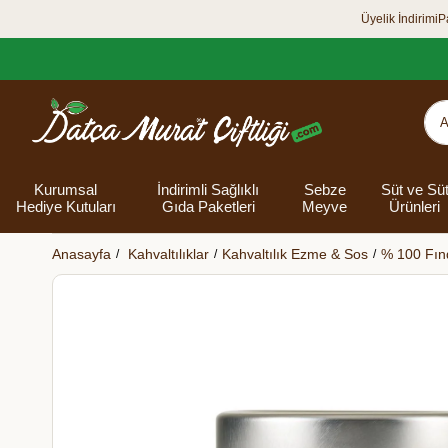
Üyelik İndirimi
P
Kurumsal
İndirimli Sağlıklı
Sebze
Süt ve Sü
Hediye Kutuları
Gıda Paketleri
Meyve
Ürünleri
Anasayfa
Kahvaltılıklar
Kahvaltılık Ezme & Sos
% 100 Fın
Organik Yumurta
Şarküteri Ürünleri
Zey
Bakliyat
Tüm Hediye
Unlar
Bayram Hediye
Datça Bademi
Yağlar
Süt
Yaz H
Kur
Ek
Kutuları
kutusu
Kut
Banyo 