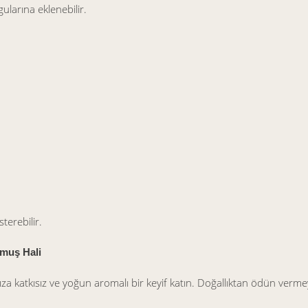
gularına eklenebilir.
terebilir.
şmuş Hali
nıza katkısız ve yoğun aromalı bir keyif katın. Doğallıktan ödün ver