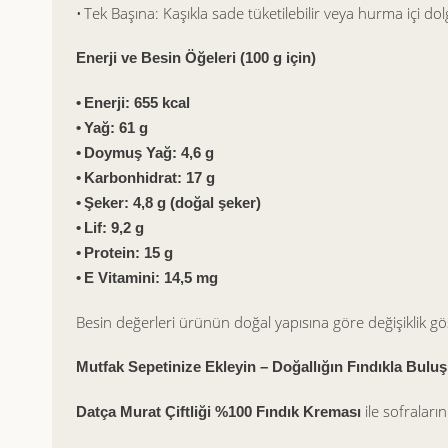
• Tek Başına: Kaşıkla sade tüketilebilir veya hurma içi dol
Enerji ve Besin Öğeleri (100 g için)
• Enerji: 655 kcal
• Yağ: 61 g
• Doymuş Yağ: 4,6 g
• Karbonhidrat: 17 g
• Şeker: 4,8 g (doğal şeker)
• Lif: 9,2 g
• Protein: 15 g
• E Vitamini: 14,5 mg
Besin değerleri ürünün doğal yapısına göre değişiklik gös
Mutfak Sepetinize Ekleyin – Doğallığın Fındıkla Bulu
ile sofraları
Datça Murat Çiftliği %100 Fındık Kreması