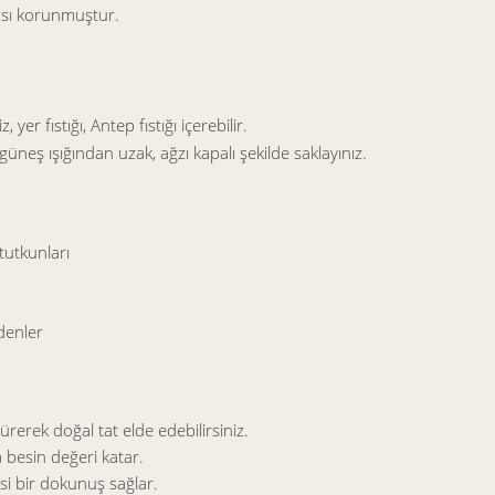
ası korunmuştur.
yer fıstığı, Antep fıstığı içerebilir.
eş ışığından uzak, ağzı kapalı şekilde saklayınız.
tutkunları
denler
ürerek doğal tat elde edebilirsiniz.
a besin değeri katar.
msi bir dokunuş sağlar.