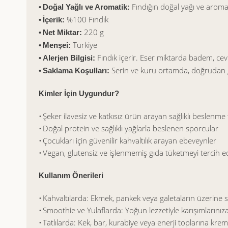
Fındığın doğal yağı ve arom
• Doğal Yağlı ve Aromatik:
%100 Fındık
• İçerik:
220 g
• Net Miktar:
Türkiye
• Menşei:
Fındık içerir. Eser miktarda badem, ceviz, 
• Alerjen Bilgisi:
Serin ve kuru ortamda, doğrudan gün
• Saklama Koşulları:
Kimler İçin Uygundur?
• Şeker ilavesiz ve katkısız ürün arayan sağlıklı beslenme 
• Doğal protein ve sağlıklı yağlarla beslenen sporcular
• Çocukları için güvenilir kahvaltılık arayan ebeveynler
• Vegan, glutensiz ve işlenmemiş gıda tüketmeyi tercih e
Kullanım Önerileri
• Kahvaltılarda: Ekmek, pankek veya galetaların üzerine s
• Smoothie ve Yulaflarda: Yoğun lezzetiyle karışımlarınız
• Tatlılarda: Kek, bar, kurabiye veya enerji toplarına kre