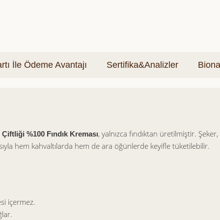
tı İle Ödeme Avantajı
Sertifika&Analizler
Biona
, yalnızca fındıktan üretilmiştir. Şek
 Çiftliği %100 Fındık Kreması
sıyla hem kahvaltılarda hem de ara öğünlerde keyifle tüketilebilir.
si içermez.
ğlar.