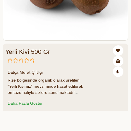
Yerli Kivi 500 Gr
₺89,00
Datça Murat Çiftliği
Rize bölgesinde organik olarak üretilen
"Yerli Kivimiz” mevsiminde hasat edilerek
en taze haliyle sizlere sunulmaktadır.
Narenciyelerden daha fazla vitamin içeren
Daha Fazla Göster
ve C vitamini bakımından da oldukça
zengin olan kivi ülkemizde yetiştirilen tropik
meyvelerden bir tanesidir. Kivinin brokoli
Azalt
Artır
salatasına da çok yakıştığını belirtmek
isteriz, mutlaka denemenizi tavsiye ederiz.