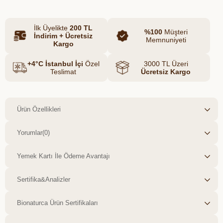
Yerli üretim ve bilinçli tüketim sloganımızla
bu işe gönül veren, birbirinden değerli
İlk Üyelikte
200 TL
butik üreticilerimizle birlikte sizlere kolay
%100
Müşteri
İndirim + Ücretsiz
ulaşılabilir sağlıklı gıda zinciri
Memnuniyeti
Kargo
oluşturmaktan mutluluk duyarız. Menşei:
Türkiye / Rize / Yerli Üretim "İlgili yasa ve
+4°C İstanbul İçi
Özel
3000 TL Üzeri
yönetmelikler gereği ürünleri ile ilgili,
Teslimat
Ücretsiz Kargo
hastalık adı veya endikasyon belirterek
tanıtım yapılmamaktadır."
Ürün Özellikleri
Yorumlar
(0)
Yemek Kartı İle Ödeme Avantajı
Sertifika&Analizler
Bionaturca Ürün Sertifikaları