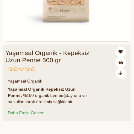
Yaşamsal Organik - Kepeksiz
Uzun Penne 500 gr
₺95,00
Yaşamsal Organik
Yaşamsal Organik Kepeksiz Uzun
Penne,
%100 organik tam buğday unu ve
su kullanılarak üretilmiş sağlıklı bir
makarna çeşididir. Katkı maddesi içermez
Daha Fazla Göster
ve tamamen doğaldır. 4–6 dakika gibi kısa
bir sürede pişerek sofralarınıza pratik,
besleyici ve doyurucu bir lezzet sunar.
Azalt
Artır