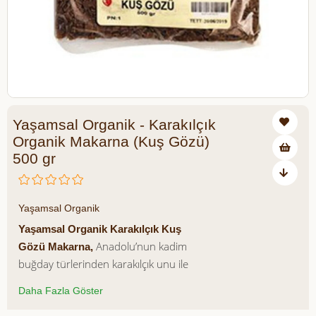
Yaşamsal Organik - Karakılçık
Organik Makarna (Kuş Gözü)
500 gr
₺85,00
Yaşamsal Organik
Yaşamsal Organik Karakılçık Kuş
Anadolu’nun kadim
Gözü Makarna,
buğday türlerinden karakılçık unu ile
hazırlanır.
Daha Fazla Göster
Tamamen %100 organik karakılçık unu
ve su kullanılarak üretilen bu özel