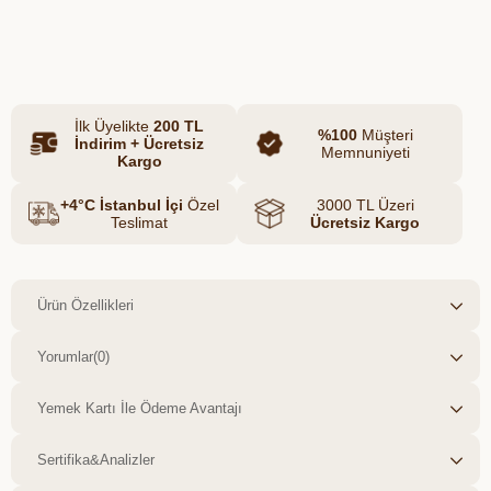
makarna, GDO’suz yapısıyla öne çıkar.
Azalt
Artır
Karakılçık unu, lif, mineral ve protein
açısından oldukça zengindir. Bu sayede
uzun süre tokluk sağlar ve dengeli
İlk Üyelikte
200 TL
beslenmeye katkıda bulunur. Kendine
%100
Müşteri
İndirim + Ücretsiz
Memnuniyeti
özgü aromasıyla yemeklerinize farklı bir
Kargo
lezzet katar.
+4°C İstanbul İçi
Özel
3000 TL Üzeri
Teslimat
Ücretsiz Kargo
Ürün Özellikleri
Yorumlar
(0)
Yemek Kartı İle Ödeme Avantajı
Sertifika&Analizler