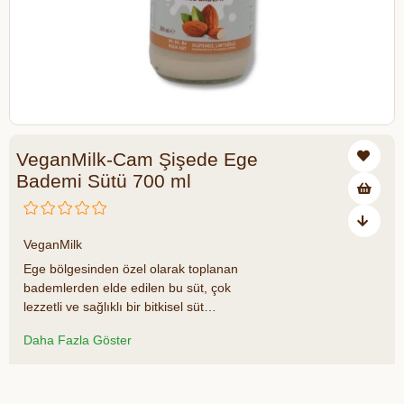
VeganMilk-Cam Şişede Ege
Bademi Sütü 700 ml
₺125,00
VeganMilk
Ege bölgesinden özel olarak toplanan
bademlerden elde edilen bu süt, çok
lezzetli ve sağlıklı bir bitkisel süt
alternatifidir. Cam şişesi sayesinde
Daha Fazla Göster
tazeliğini korur. Vegan, glutensiz ve
laktozsuz olduğundan dolayı birçok farklı
beslenme türüne uygun bir süttür.
Azalt
Artır
VeganMilk marka badem sütünü yulaf