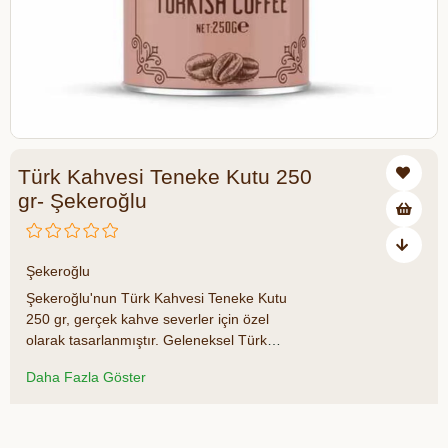
Türk Kahvesi Teneke Kutu 250
gr- Şekeroğlu
₺300,00
Şekeroğlu
Şekeroğlu'nun Türk Kahvesi Teneke Kutu
250 gr, gerçek kahve severler için özel
olarak tasarlanmıştır. Geleneksel Türk
kahvesinin zengin ve otantik lezzetini
Daha Fazla Göster
sunan bu ürün, her yudumda sizi tarihi bir
yolculuğa çıkarır. Teneke kutu ambalajı
sayesinde kahvenin tazeliği ve aroması
Azalt
Artır
uzun süre korunur, böylece her