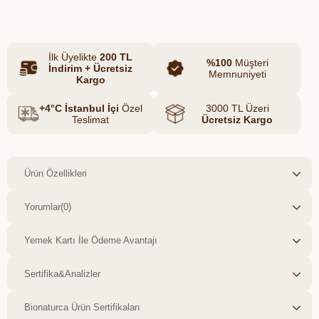
demlemede ilk günkü lezzetiyle
buluşabilirsiniz. Bu özel kahve, hem günlük
ritüellerinizde hem de özel anlarınızda
İlk Üyelikte
200 TL
vazgeçilmez bir lezzet haline gelecek.
%100
Müşteri
İndirim + Ücretsiz
Memnuniyeti
Kargo
+4°C İstanbul İçi
Özel
3000 TL Üzeri
Teslimat
Ücretsiz Kargo
Ürün Özellikleri
Yorumlar
(0)
Yemek Kartı İle Ödeme Avantajı
Sertifika&Analizler
Bionaturca Ürün Sertifikaları