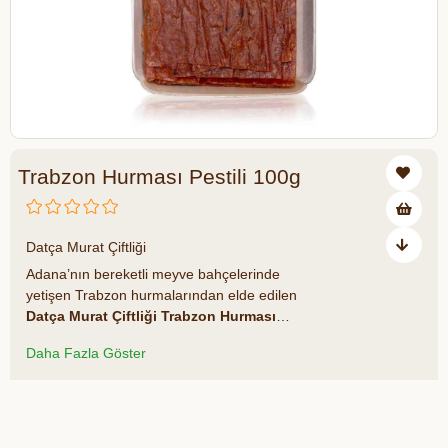
Trabzon Hurması Pestili 100g
₺248,00
Datça Murat Çiftliği
Adana’nın bereketli meyve bahçelerinde
yetişen Trabzon hurmalarından elde edilen
Datça Murat Çiftliği Trabzon Hurması
Pestili,
geleneksel yöntemlerle katkısız ve
Daha Fazla Göster
doğal bir şekilde hazırlanır. Karbonhidrat,
lif, mineral ve vitamin bakımından zengin
yapısıyla enerji veren, pratik ve sağlıklı bir
Azalt
Artır
atıştırmalık olarak tercih edilir.