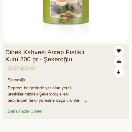
Dibek Kahvesi Antep Fıstıklı
Kutu 200 gr - Şekeroğlu
₺160,00
Şekeroğlu
Deprem bölgesinde yer alan yerel
üreticilerimizden Şekeroğlu ailesi
birbirinden farklı yöresine özgü ürünleri ile
Datça Murat Çiftliği'nde sizlerle buluşuyor.
Daha Fazla Göster
Mutfak sepetinize eklediğiniz her ürün ile
deprem bölgesindeki üreticilerimizin
üretime devam etmelerine katkıda
Azalt
Artır
bulunduğunuzu unutmayın. Datça Murat