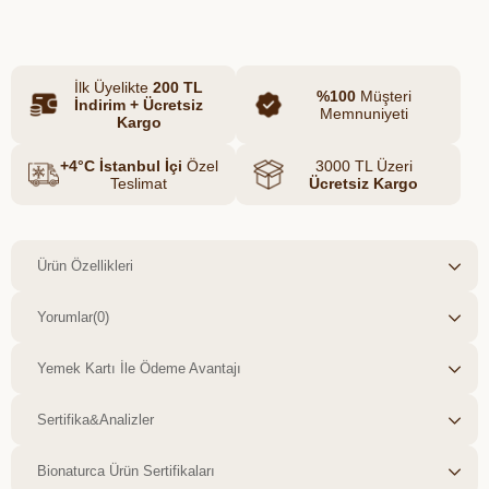
Çiftliği ailesi olarak her zaman olduğu gibi
üreticilerimize destek olmaya devam
edeceğiz. Üreticiden tüketiciye el ele
İlk Üyelikte
200 TL
vererek dayanışma içerisinde bu zor
%100
Müşteri
İndirim + Ücretsiz
günleri birlikte aşacağımıza olan inancımız
Memnuniyeti
Kargo
tam! Öne Çıkan Ürün Özellikleri: Adet: 1
Adet Menşei: Yerli Üretim/ Türkiye
+4°C İstanbul İçi
Özel
3000 TL Üzeri
Teslimat
Ücretsiz Kargo
Ürün Özellikleri
Yorumlar
(0)
Yemek Kartı İle Ödeme Avantajı
Sertifika&Analizler
Bionaturca Ürün Sertifikaları