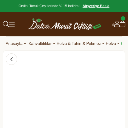
Orvital Tavuk Çeşitlerinde % 15 İndirim!
Alışverişe Başla
Anasayfa
Kahvaltılıklar
Helva & Tahin & Pekmez
Helva
Hel