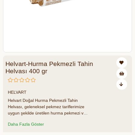
Helvart-Hurma Pekmezli Tahin
Helvası 400 gr
₺252,00
HELVART
Helvart Doğal Hurma Pekmezli Tahin
Helvası, geleneksel pekmez tariflerimize
uygun şekilde üretilen hurma pekmezi ve
doğal tahinin birleşmesiyle üretilmektedir.
Daha Fazla Göster
İdeal kıvamını alıncaya kadar pişirilen
pekmez, dinlendirildikten sonra geleneksel