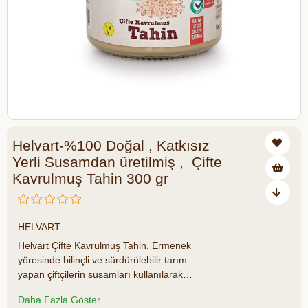
Helvart-%100 Doğal , Katkısız
Yerli Susamdan üretilmiş , Çifte
Kavrulmuş Tahin 300 gr
₺156,00
HELVART
Helvart Çifte Kavrulmuş Tahin, Ermenek
yöresinde bilinçli ve sürdürülebilir tarım
yapan çiftçilerin susamları kullanılarak
üretilir. Tahinler üretilirken, kabuklarından
Daha Fazla Göster
ayrıştırılıp çeşitli temizlenme işlemlerinden