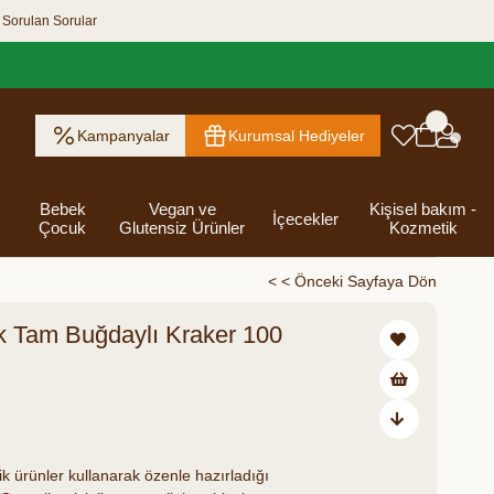
 Sorulan Sorular
Kampanyalar
Kurumsal Hediyeler
Bebek
Vegan ve
Kişisel bakım -
İçecekler
Çocuk
Glutensiz Ürünler
Kozmetik
< < Önceki Sayfaya Dön
k Tam Buğdaylı Kraker 100
ık Ezme
Helva & Tahin &
Kahvaltılık
eri
 Kraker
 Olsun
Kefir - Ayran
Salça
Tuzlu
Dijital Hediye
Destekleyici
Tebrik Hediye
Baharatlar
s
Pekmez
Gevrek
 Kutusu
Atıştırmalıklar
Kartları
Gıdalar
Kutusu
Bakımı
30,00
k ürünler kullanarak özenle hazırladığı