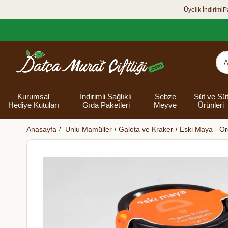
Üyelik İndirimi
P
Kurumsal
İndirimli Sağlıklı
Sebze
Süt ve Sü
Hediye Kutuları
Gıda Paketleri
Meyve
Ürünleri
Anasayfa
Unlu Mamüller
Galeta ve Kraker
Eski Maya - Or
Organik Yumurta
Şarküteri Ürünleri
Zey
Bakliyat
Tüm Hediye
Unlar
Bayram Hediye
Datça Bademi
Yağlar
Süt
Yaz H
Kur
Ek
Kutuları
kutusu
Kut
Banyo 