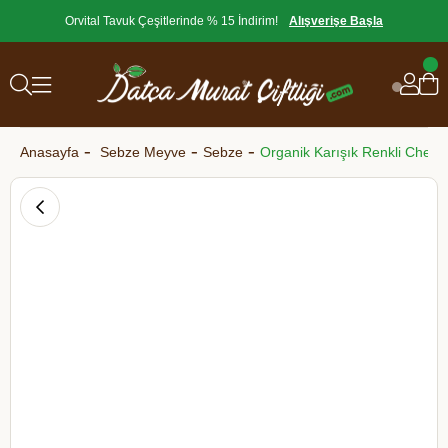
Orvital Tavuk Çeşitlerinde % 15 İndirim!
Alışverişe Başla
Anasayfa
Sebze Meyve
Sebze
Organik Karışık Renkli Cher