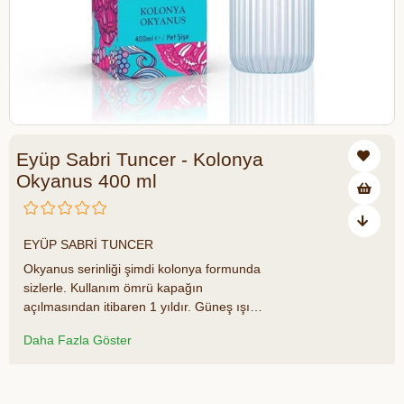
Eyüp Sabri Tuncer - Kolonya
Okyanus 400 ml
₺189,00
EYÜP SABRİ TUNCER
Okyanus serinliği şimdi kolonya formunda
sizlerle. Kullanım ömrü kapağın
açılmasından itibaren 1 yıldır. Güneş ışığı
almayacak biçimde serin yerde
Daha Fazla Göster
saklanmalıdır. Notları şu şekildedir: Üst
Not: Bergamot, Limon, Karabiber Orta Not:
Ananas, Anason, Menekşe Yaprağı,
Azalt
Artır
Frezya Alt Not: Sedir Ağacı, Amber Öne