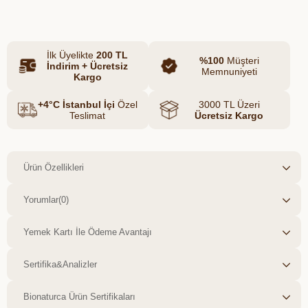
Çıkan Ürün Özellikleri: Ürün: Eyüp Sabri
Tuncer - kolonya okyanus Ağırlık: 400 ml
Menşei: Türkiye İçerik: Alcohol, Aqua,
İlk Üyelikte
200 TL
Parfum, Citral, Alpha-Isomethyl Ionone ,
%100
Müşteri
İndirim + Ücretsiz
Hexyl Cinnamal, Limonene, Linalool, CI
Memnuniyeti
Kargo
42090 Yerli üretim ve bilinçli tüketim
sloganımızla bu işe gönül veren,
+4°C İstanbul İçi
Özel
3000 TL Üzeri
birbirinden değerli butik üreticilerimizle
Teslimat
Ücretsiz Kargo
birlikte sizlere kolay ulaşılabilir sağlıklı gıda
zinciri oluşturmaktan mutluluk duyarız.
Ürün Özellikleri
Yorumlar
(0)
Yemek Kartı İle Ödeme Avantajı
Sertifika&Analizler
Bionaturca Ürün Sertifikaları