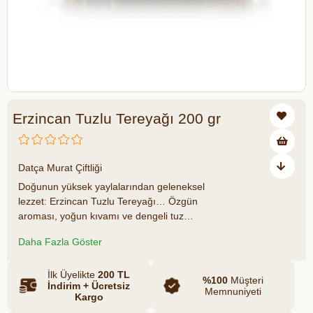
Erzincan Tuzlu Tereyağı 200 gr
Datça Murat Çiftliği
Doğunun yüksek yaylalarından geleneksel
lezzet: Erzincan Tuzlu Tereyağı… Özgün
aroması, yoğun kıvamı ve dengeli tuz
oranıyla öne çıkan bu tereyağı,
Datça
Daha Fazla Göster
Murat Çiftliği
güvencesiyle sofralarınıza
ulaşıyor. Yayık usulüyle üretilen bu
tereyağı, doğal sütlerden elde edilip
İlk Üyelikte
200 TL
%100
Müşteri
İndirim + Ücretsiz
katkısız olarak hazırlanır.
Memnuniyeti
Kargo