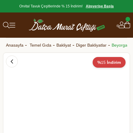
Orvital Tavuk Çeşitlerinde % 15 İndirim!
Alışverişe Başla
Anasayfa
Temel Gıda
Bakliyat
Diger Bakliyatlar
Beyorganik
%
15
İndirim