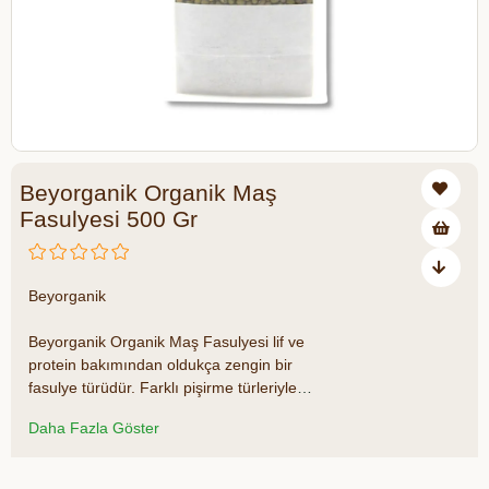
Beyorganik Organik Maş
Fasulyesi 500 Gr
₺110,50
₺130,00
Beyorganik
₺19,50 tasarruf ediyorsunuz
Beyorganik Organik Maş Fasulyesi lif ve
protein bakımından oldukça zengin bir
fasulye türüdür. Farklı pişirme türleriyle
birçok tarifte kullanabilirsiniz. Pilavlarınızın
Daha Fazla Göster
veya çorbalarınızın içine ekleyebilir ya da
sadece haşlayarak birbirinden lezzetli
salatalarda besin değerini ve lezzetini