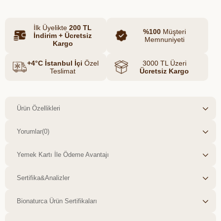
ve kuru yerde saklayınız. Yerli üretim ve
bilinçli tüketim sloganımızla bu işe gönül
İlk Üyelikte
200 TL
veren, birbirinden değerli butik
%100
Müşteri
İndirim + Ücretsiz
üreticilerimizle birlikte sizlere kolay
Memnuniyeti
Kargo
ulaşılabilir sağlıklı gıda zinciri
oluşturmaktan mutluluk duyarız.
+4°C İstanbul İçi
Özel
3000 TL Üzeri
Teslimat
Ücretsiz Kargo
Ürün Özellikleri
Yorumlar
(0)
Yemek Kartı İle Ödeme Avantajı
Sertifika&Analizler
Bionaturca Ürün Sertifikaları