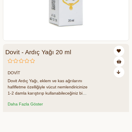
Dovit - Ardıç Yağı 20 ml
₺264,00
DOVİT
Dovit Ardıç Yağı, eklem ve kas ağrılarını
hafifletme özelliğiyle vücut nemlendiricinize
1-2 damla karıştırıp kullanabileceğiniz bir
yağdır. Bununla birlikte burun tıkanıklığına
Daha Fazla Göster
iyi gelmesi için ılık suya 1-2 damla
damlatarak buhurdanlıkta kullanabilirsiniz.
Öne Çıkan Ürün Özellikleri: Ürün: Dovit -
Azalt
Artır
ardıç yağı Ağırlık: 20 ml Menşei: Türkiye
İçerik: Ardıç yağı. Saklama Koşulları: Serin