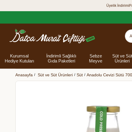
Üyelik İndirimi
P
Kurumsal
İndirimli Sağlıklı
Sebze
Süt ve Sü
Hediye Kutuları
Gıda Paketleri
Meyve
Ürünleri
Anasayfa
Süt ve Süt Ürünleri
Süt
Anadolu Cevizi Sütü 700
Organik Yumurta
Şarküteri Ürünleri
Zey
Bakliyat
Tüm Hediye
Unlar
Bayram Hediye
Datça Bademi
Yağlar
Süt
Yaz H
Kur
Ek
Kutuları
kutusu
Kut
Banyo 