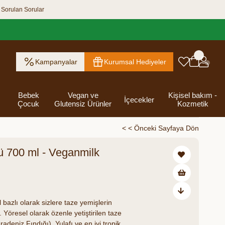
 Sorulan Sorular
Kampanyalar
Kurumsal Hediyeler
Bebek
Vegan ve
Kişisel bakım -
İçecekler
Çocuk
Glutensiz Ürünler
Kozmetik
< < Önceki Sayfaya Dön
ü 700 ml - Veganmilk
ık Ezme
Helva & Tahin &
Kahvaltılık
eri
 Kraker
 Olsun
Kefir - Ayran
Salça
Tuzlu
Dijital Hediye
Destekleyici
Tebrik Hediye
Baharatlar
s
Pekmez
Gevrek
 Kutusu
Atıştırmalıklar
Kartları
Gıdalar
Kutusu
25,00
Bakımı
 bazlı olarak sizlere taze yemişlerin
di. Yöresel olarak özenle yetiştirilen taze
deniz Fındığı), Yulafı ve en iyi tropikal