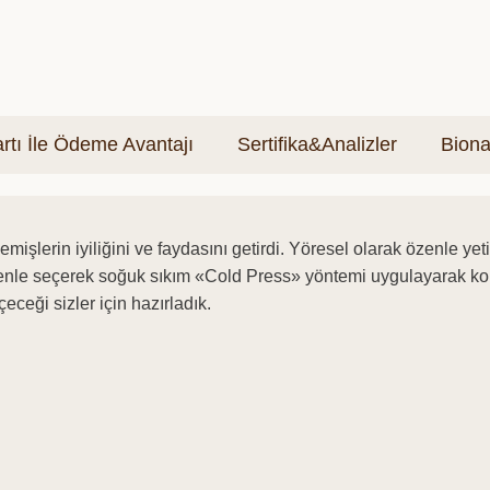
tı İle Ödeme Avantajı
Sertifika&Analizler
Biona
mişlerin iyiliğini ve faydasını getirdi.
Yöresel olarak özenle yet
i özenle seçerek soğuk sıkım «Cold Press» yöntemi uygulayarak k
eceği sizler için hazırladık.