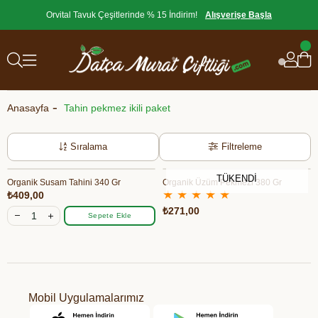
Orvital Tavuk Çeşitlerinde % 15 İndirim!
Alışverişe Başla
Anasayfa
Tahin pekmez ikili paket
Sıralama
Filtreleme
TÜKENDI
Organik Susam Tahini 340 Gr
Organik Üzüm Pekmezi 380 Gr
★
★
★
★
★
₺409,00
₺271,00
Sepete Ekle
Mobil Uygulamalarımız