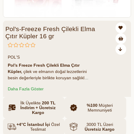
Pol's-Freeze Fresh Çilekli Elma
Çıtır Küpler 16 gr
POL'S
Pol’s Freeze Fresh Çilekli Elma Çıtır
Küpler,
çilek ve elmanın doğal lezzetlerini
besin değerleriyle birlikte koruyan sağlıklı
bir atıştırmalıktır. Dondurularak kurutma
Daha Fazla Göster
(freeze-dry) teknolojisiyle hazırlanır, katkı
maddesi veya koruyucu içermez. 16
gramlık pratik paketiyle günün her anında
İlk Üyelikte
200 TL
%100
Müşteri
İndirim + Ücretsiz
yanınızda taşıyabileceğiniz hafif ve
Memnuniyeti
Kargo
besleyici bir tercihtir.
+4°C İstanbul İçi
Özel
3000 TL Üzeri
Teslimat
Ücretsiz Kargo