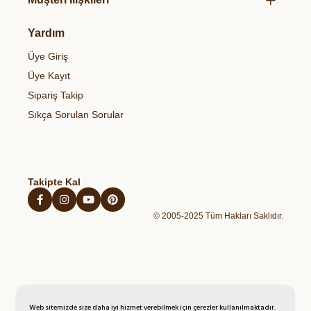
Hediye Paketlerimiz
Organik Sirke
Et & Tavuk Ve Balık
Bize Ulaşın
Gizlilik & Güvenlik
Organik Bakliyatlar
Yardım
Temel Gıdalar
Gıdalardaki Pestisitler ve Sağlık Riskleri
Çerez Politikası
Organik Zeytinyağı
Sağlıklı Atıştırmalıklar
Üye Giriş
Blog
Açık Rıza Metni
Organik Bal
Kahvaltılıklar
Üye Kayıt
Kişisel Verilerin Korunması Politikası
Organik Yumurta
Hazır Unlu Mamulleri
Sipariş Takip
İptal İade Şartları
Organik Sebzeler
Sıkça Sorulan Sorular
Mesafeli Satış Sözleşmesi
Organik Taze Meyveler
Takipte Kal
© 2005-2025 Tüm Hakları Saklıdır.
Web sitemizde size daha iyi hizmet verebilmek için çerezler kullanılmaktadır.