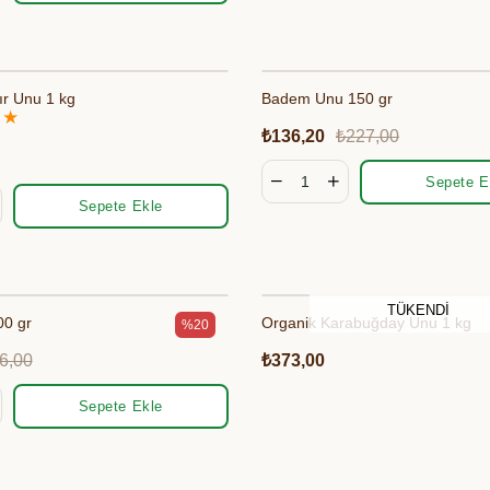
Et & Tavuk Suyu
ır Unu 1 kg
Badem Unu 150 gr
★
₺136,20
₺227,00
Sepete E
Sepete Ekle
TÜKENDI
00 gr
Organik Karabuğday Unu 1 kg
%20
6,00
₺373,00
Sepete Ekle