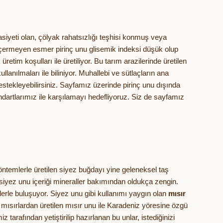
asiyeti olan, çölyak rahatsızlığı teşhisi konmuş veya
r içermeyen esmer pirinç unu glisemik indeksi düşük olup
 üretim koşulları ile üretiliyor. Bu tarım arazilerinde üretilen
llanılmaları ile biliniyor. Muhallebi ve sütlaçların ana
i destekleyebilirsiniz. Sayfamız üzerinde pirinç unu dışında
ndartlarımız ile karşılamayı hedefliyoruz. Siz de sayfamız
öntemlerle üretilen siyez buğdayı yine geleneksel taş
 siyez unu içeriği mineraller bakımından oldukça zengin.
erle buluşuyor. Siyez unu gibi kullanımı yaygın olan
mısır
 mısırlardan üretilen mısır unu ile Karadeniz yöresine özgü
tarafından yetiştirilip hazırlanan bu unlar, istediğinizi