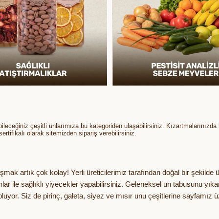
leceğiniz çeşitli unlarımıza bu kategoriden ulaşabilirsiniz. Kızartmalarınızda ku
rtifikalı olarak sitemizden sipariş verebilirsiniz.
aşmak artık çok kolay! Yerli üreticilerimiz tarafından doğal bir şekilde 
unlar ile sağlıklı yiyecekler yapabilirsiniz. Geleneksel un tabusunu yık
uyor. Siz de pirinç, galeta, siyez ve mısır unu çeşitlerine sayfamız üz