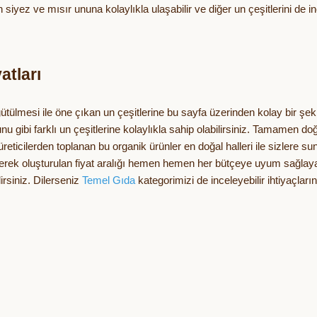
n siyez ve mısır ununa kolaylıkla ulaşabilir ve diğer un çeşitlerini de
atları
ütülmesi ile öne çıkan un çeşitlerine bu sayfa üzerinden kolay bir şekild
nu gibi farklı un çeşitlerine kolaylıkla sahip olabilirsiniz. Tamamen do
reticilerden toplanan bu organik ürünler en doğal halleri ile sizlere su
üşünerek oluşturulan fiyat aralığı hemen hemen her bütçeye uyum sağlayab
irsiniz. Dilerseniz
Temel Gıda
kategorimizi de inceleyebilir ihtiyaçlarını