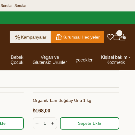
 Sorulan Sorular
Kampanyalar
Kurumsal Hediyeler
Bebek
Vegan ve
Kişisel bakım -
İçecekler
Çocuk
Glutensiz Ürünler
Kozmetik
Organik Tam Buğday Unu 1 kg
ık Ezme
Helva & Tahin &
Kahvaltılık
eri
 Kraker
 Olsun
Kefir - Ayran
Salça
Tuzlu
Dijital Hediye
Destekleyici
Tebrik Hediye
Baharatlar
s
Pekmez
Gevrek
 Kutusu
Atıştırmalıklar
Kartları
Gıdalar
Kutusu
₺168,00
Bakımı
kle
Sepete Ekle