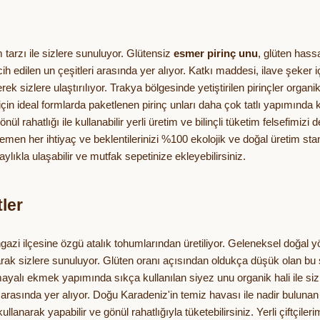
tim tarzı ile sizlere sunuluyor. Glütensiz
esmer pirinç unu
, glüten hass
cih edilen un çeşitleri arasında yer alıyor. Katkı maddesi, ilave şeke
erek sizlere ulaştırılıyor. Trakya bölgesinde yetiştirilen pirinçler organik
 için ideal formlarda paketlenen pirinç unları daha çok tatlı yapımında ku
ül rahatlığı ile kullanabilir yerli üretim ve bilinçli tüketim felsefimiz
hemen her ihtiyaç ve beklentilerinizi %100 ekolojik ve doğal üretim sta
aylıkla ulaşabilir ve mutfak sepetinize ekleyebilirsiniz.
ler
azi ilçesine özgü atalık tohumlarından üretiliyor. Geleneksel doğal y
olarak sizlere sunuluyor. Glüten oranı açısından oldukça düşük olan bu
yalı ekmek yapımında sıkça kullanılan siyez unu organik hali ile sizl
arasında yer alıyor. Doğu Karadeniz'in temiz havası ile nadir bulunan
ak yapabilir ve gönül rahatlığıyla tüketebilirsiniz. Yerli çiftçilerimiz 