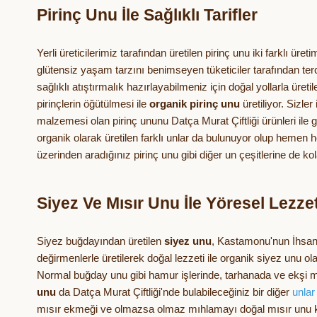
Pirinç Unu İle Sağlıklı Tarifler
Yerli üreticilerimiz tarafından üretilen pirinç unu iki farklı üre
glütensiz yaşam tarzını benimseyen tüketiciler tarafından ter
sağlıklı atıştırmalık hazırlayabilmeniz için doğal yollarla üretil
pirinçlerin öğütülmesi ile
organik pirinç unu
üretiliyor. Sizler
malzemesi olan pirinç ununu Datça Murat Çiftliği ürünleri ile gön
organik olarak üretilen farklı unlar da bulunuyor olup hemen 
üzerinden aradığınız pirinç unu gibi diğer un çeşitlerine de kol
Siyez Ve Mısır Unu İle Yöresel Lezzet
Siyez buğdayından üretilen
siyez unu
, Kastamonu'nun İhsang
değirmenlerle üretilerek doğal lezzeti ile organik siyez unu 
Normal buğday unu gibi hamur işlerinde, tarhanada ve ekşi ma
unu
da Datça Murat Çiftliği'nde bulabileceğiniz bir diğer
unlar
mısır ekmeği ve olmazsa olmaz mıhlamayı doğal mısır unu kullanar