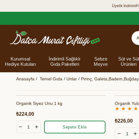
Üyelik İndirimi
P
Kurumsal
İndirimli Sağlıklı
Sebze
Süt ve Sü
Hediye Kutuları
Gıda Paketleri
Meyve
Ürünleri
Anasayfa
Temel Gıda
Unlar
Pirinç, Galeta,Badem,Buğday
Organik Siyez Unu 1 kg
Organik Yul
Organik Yumurta
Şarküteri Ürünleri
Zey
Bakliyat
Tüm Hediye
Unlar
Bayram Hediye
Datça Bademi
Yağlar
★
★
Süt
★
Yaz H
Kur
Ek
★
Kutuları
kutusu
Kut
₺224,00
Banyo 
₺226,00
Sepete Ekle