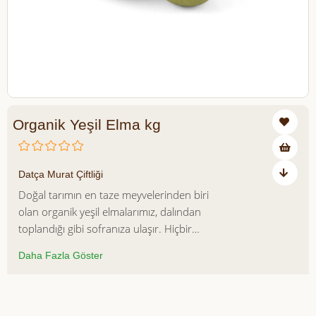
Organik Yeşil Elma kg
₺259,00
Datça Murat Çiftliği
Doğal tarımın en taze meyvelerinden biri
olan organik yeşil elmalarımız, dalından
toplandığı gibi sofranıza ulaşır. Hiçbir
zirai ilaç, yapay gübre veya koruyucu
Daha Fazla Göster
işleme maruz kalmadan yetiştirilen bu
lezzetli elmalar, ekşi-tatlı dengesiyle hem
atıştırmalık olarak hem de tariflerinizde
Azalt
Artır
güvenle kullanılabilir.