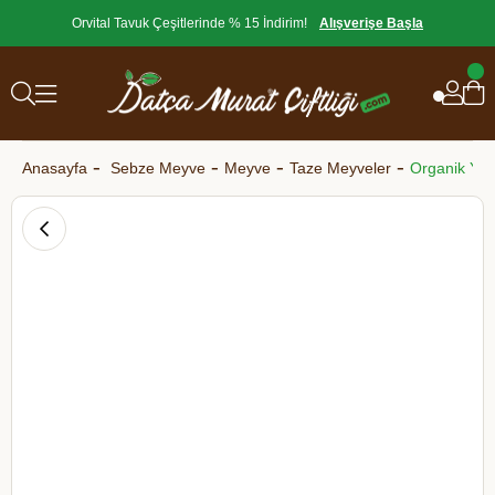
Orvital Tavuk Çeşitlerinde % 15 İndirim!
Alışverişe Başla
Anasayfa
Sebze Meyve
Meyve
Taze Meyveler
Organik Yeş