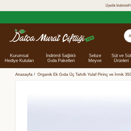
Üyelik İndirimi
P
Kurumsal
İndirimli Sağlıklı
Sebze
Süt ve Sü
Hediye Kutuları
Gıda Paketleri
Meyve
Ürünleri
Anasayfa
Organik Ek Gıda Üç Tahıllı Yulaf Pirinç ve İrmik 35
Organik Yumurta
Şarküteri Ürünleri
Zey
Bakliyat
Tüm Hediye
Unlar
Bayram Hediye
Datça Bademi
Yağlar
Süt
Yaz H
Kur
Ek
Kutuları
kutusu
Kut
Banyo 