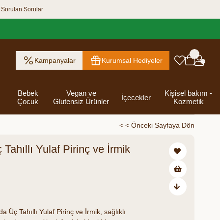
 Sorulan Sorular
Kampanyalar
Kurumsal Hediyeler
Bebek
Vegan ve
Kişisel bakım -
İçecekler
Çocuk
Glutensiz Ürünler
Kozmetik
< < Önceki Sayfaya Dön
ahıllı Yulaf Pirinç ve İrmik
ık Ezme
Helva & Tahin &
Kahvaltılık
eri
 Kraker
 Olsun
Kefir - Ayran
Salça
Tuzlu
Dijital Hediye
Destekleyici
Tebrik Hediye
Baharatlar
s
Pekmez
Gevrek
 Kutusu
Atıştırmalıklar
Kartları
Gıdalar
Kutusu
Bakımı
45,00
Üç Tahıllı Yulaf Pirinç ve İrmik, sağlıklı