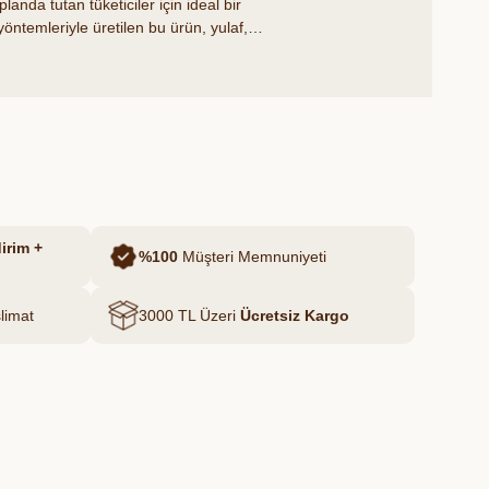
anda tutan tüketiciler için ideal bir
öntemleriyle üretilen bu ürün, yulaf,
erlerini bir araya getirerek zengin bir
ganik'in sağlıklı yaşamı destekleyen
oğal ve organik lezzet katın!
irim +
%100
Müşteri Memnuniyeti
limat
3000 TL Üzeri
Ücretsiz Kargo