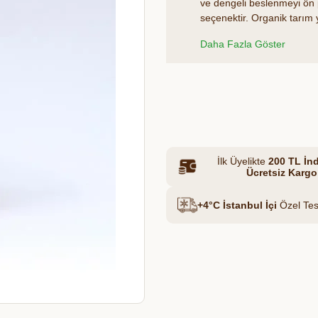
ve dengeli beslenmeyi ön pl
seçenektir. Organik tarım y
pirinç ve irmiğin besin değ
Et & Tavuk Suyu
Daha Fazla Göster
besin profili sunar. Beyor
ürünleriyle sofralarınıza d
Azalt
Artır
İlk Üyelikte
200 TL İnd
Ücretsiz Kargo
+4°C İstanbul İçi
Özel Tes