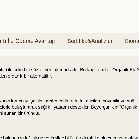
tı İle Ödeme Avantajı
Sertifika&Analizler
Biona
ri ile adından söz ettiren bir markadır. Bu kapsamda, "Organik Ek Gıda
n organik bir alternatiftir.
ajları en iyi şekilde değerlendirerek, tüketicilere güvenilir ve sağlık
elerle buluşturarak sağlıklı yaşamı destekler. Beyorganik'in "Organik 
ni sunan bir üründür.
bulunan yulaf, pirinç ve irmik gibi üç farklı tahılın birleşiminden oluşur.