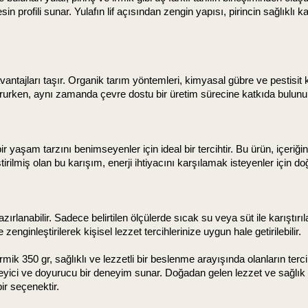
sin profili sunar. Yulafın lif açısından zengin yapısı, pirincin sağlıklı 
avantajları taşır. Organik tarım yöntemleri, kimyasal gübre ve pestisit
korurken, aynı zamanda çevre dostu bir üretim sürecine katkıda bulunu
ir yaşam tarzını benimseyenler için ideal bir tercihtir. Bu ürün, içeriğ
irilmiş olan bu karışım, enerji ihtiyacını karşılamak isteyenler için doğ
hazırlanabilir. Sadece belirtilen ölçülerde sıcak su veya süt ile karıştırı
 zenginleştirilerek kişisel lezzet tercihlerinize uygun hale getirilebilir.
mik 350 gr, sağlıklı ve lezzetli bir beslenme arayışında olanların terc
leyici ve doyurucu bir deneyim sunar. Doğadan gelen lezzet ve sağlık ara
r seçenektir.